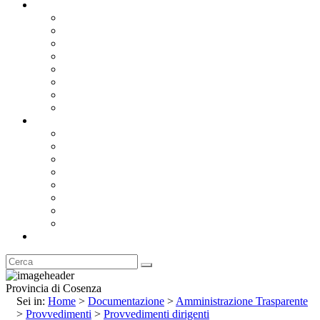
Documentazione
Albo Pretorio OnLine
Bandi e Avvisi di Gara
Concorsi e ricerca personale
Bilanci
Amministrazione Trasparente
Statuto
Regolamenti
Provincia
Stemma e Gonfalone
Palazzo della Provincia
Le Sedi della Provincia
Territorio
I Comuni
Enti e Istituzioni
Rubrica
Provincia di Cosenza
Sei in:
Home
>
Documentazione
>
Amministrazione Trasparente
>
Provvedimenti
>
Provvedimenti dirigenti