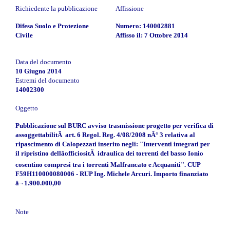
Richiedente la pubblicazione
Affissione
Difesa Suolo e Protezione
Numero: 140002881
Civile
Affisso il: 7 Ottobre 2014
Data del documento
10 Giugno 2014
Estremi del documento
14002300
Oggetto
Pubblicazione sul BURC avviso trasmissione progetto per verifica di
assoggettabilitÃ art. 6 Regol. Reg. 4/08/2008 nÂ° 3 relativa al
ripascimento di Calopezzati inserito negli: "Interventi integrati per
il ripristino dellâofficiositÃ idraulica dei torrenti del basso Ionio
cosentino compresi tra i torrenti Malfrancato e Acquaniti". CUP
F59H110000080006 - RUP Ing. Michele Arcuri. Importo finanziato
â¬ 1.900.000,00
Note