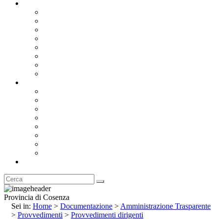
Documentazione
Albo Pretorio OnLine
Bandi e Avvisi di Gara
Concorsi e ricerca personale
Bilanci
Amministrazione Trasparente
Statuto
Regolamenti
Provincia
Stemma e Gonfalone
Palazzo della Provincia
Le Sedi della Provincia
Territorio
I Comuni
Enti e Istituzioni
Rubrica
Provincia di Cosenza
Sei in:
Home
>
Documentazione
>
Amministrazione Trasparente
>
Provvedimenti
>
Provvedimenti dirigenti