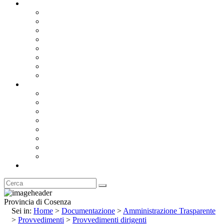
Documentazione
Albo Pretorio OnLine
Bandi e Avvisi di Gara
Concorsi e ricerca personale
Bilanci
Amministrazione Trasparente
Statuto
Regolamenti
Provincia
Stemma e Gonfalone
Palazzo della Provincia
Le Sedi della Provincia
Territorio
I Comuni
Enti e Istituzioni
Rubrica
Provincia di Cosenza
Sei in:
Home
>
Documentazione
>
Amministrazione Trasparente
>
Provvedimenti
>
Provvedimenti dirigenti