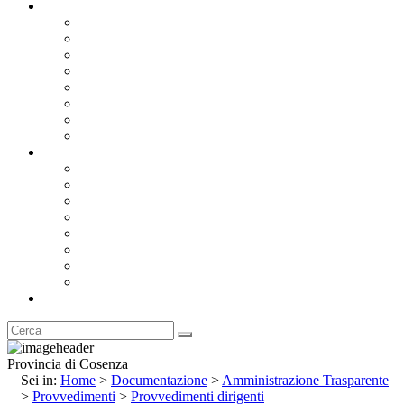
Documentazione
Albo Pretorio OnLine
Bandi e Avvisi di Gara
Concorsi e ricerca personale
Bilanci
Amministrazione Trasparente
Statuto
Regolamenti
Provincia
Stemma e Gonfalone
Palazzo della Provincia
Le Sedi della Provincia
Territorio
I Comuni
Enti e Istituzioni
Rubrica
Provincia di Cosenza
Sei in:
Home
>
Documentazione
>
Amministrazione Trasparente
>
Provvedimenti
>
Provvedimenti dirigenti