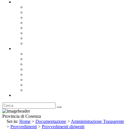
Documentazione
Albo Pretorio OnLine
Bandi e Avvisi di Gara
Concorsi e ricerca personale
Bilanci
Amministrazione Trasparente
Statuto
Regolamenti
Provincia
Stemma e Gonfalone
Palazzo della Provincia
Le Sedi della Provincia
Territorio
I Comuni
Enti e Istituzioni
Rubrica
Provincia di Cosenza
Sei in:
Home
>
Documentazione
>
Amministrazione Trasparente
>
Provvedimenti
>
Provvedimenti dirigenti