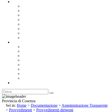
Documentazione
Albo Pretorio OnLine
Bandi e Avvisi di Gara
Concorsi e ricerca personale
Bilanci
Amministrazione Trasparente
Statuto
Regolamenti
Provincia
Stemma e Gonfalone
Palazzo della Provincia
Le Sedi della Provincia
Territorio
I Comuni
Enti e Istituzioni
Rubrica
Provincia di Cosenza
Sei in:
Home
>
Documentazione
>
Amministrazione Trasparente
>
Provvedimenti
>
Provvedimenti dirigenti