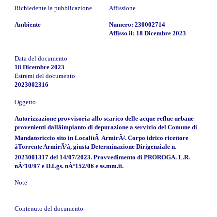
Richiedente la pubblicazione
Affissione
Ambiente
Numero: 230002714
Affisso il: 18 Dicembre 2023
Data del documento
18 Dicembre 2023
Estremi del documento
2023002316
Oggetto
Autorizzazione provvisoria allo scarico delle acque reflue urbane
provenienti dallâimpianto di depurazione a servizio del Comune di
Mandatoriccio sito in LocalitÃ ArmirÃ². Corpo idrico ricettore
âTorrente ArmirÃ²â, giusta Determinazione Dirigenziale n.
2023001317 del 14/07/2023. Provvedimento di PROROGA. L.R.
nÂ°10/97 e D.Lgs. nÂ°152/06 e ss.mm.ii.
Note
Contenuto del documento