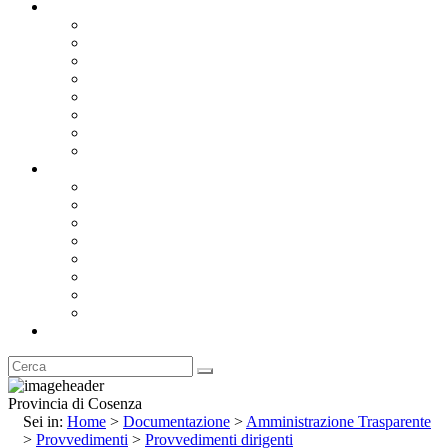
Documentazione
Albo Pretorio OnLine
Bandi e Avvisi di Gara
Concorsi e ricerca personale
Bilanci
Amministrazione Trasparente
Statuto
Regolamenti
Provincia
Stemma e Gonfalone
Palazzo della Provincia
Le Sedi della Provincia
Territorio
I Comuni
Enti e Istituzioni
Rubrica
Provincia di Cosenza
Sei in:
Home
>
Documentazione
>
Amministrazione Trasparente
>
Provvedimenti
>
Provvedimenti dirigenti