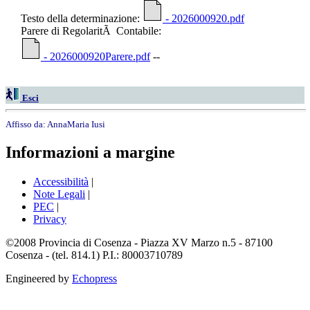
Testo della determinazione:
- 2026000920.pdf
Parere di RegolaritÃ Contabile:
- 2026000920Parere.pdf
--
Esci
Affisso da:
AnnaMaria Iusi
Informazioni a margine
Accessibilità
|
Note Legali
|
PEC
|
Privacy
©2008 Provincia di Cosenza - Piazza XV Marzo n.5 - 87100
Cosenza - (tel. 814.1) P.I.: 80003710789
Engineered by
Echopress