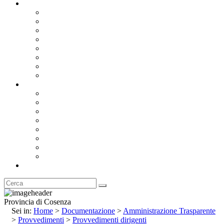
Documentazione
Albo Pretorio OnLine
Bandi e Avvisi di Gara
Concorsi e ricerca personale
Bilanci
Amministrazione Trasparente
Statuto
Regolamenti
Provincia
Stemma e Gonfalone
Palazzo della Provincia
Le Sedi della Provincia
Territorio
I Comuni
Enti e Istituzioni
Rubrica
Provincia di Cosenza
Sei in:
Home
>
Documentazione
>
Amministrazione Trasparente
>
Provvedimenti
>
Provvedimenti dirigenti