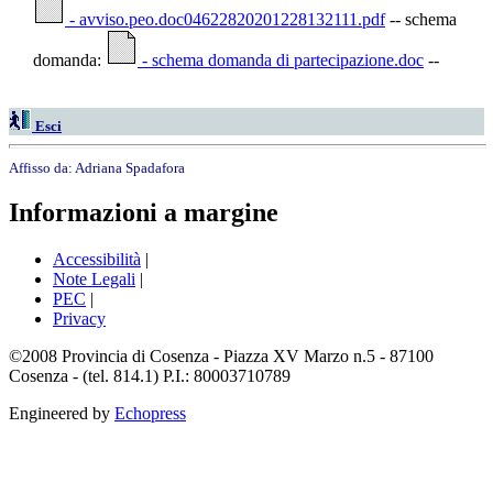
- avviso.peo.doc04622820201228132111.pdf
-- schema
domanda:
- schema domanda di partecipazione.doc
--
Esci
Affisso da:
Adriana Spadafora
Informazioni a margine
Accessibilità
|
Note Legali
|
PEC
|
Privacy
©2008 Provincia di Cosenza - Piazza XV Marzo n.5 - 87100
Cosenza - (tel. 814.1) P.I.: 80003710789
Engineered by
Echopress