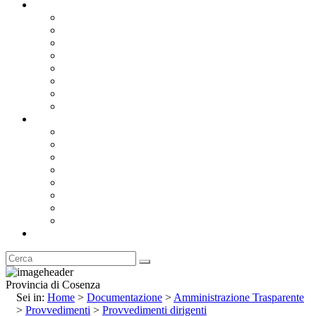
Documentazione
Albo Pretorio OnLine
Bandi e Avvisi di Gara
Concorsi e ricerca personale
Bilanci
Amministrazione Trasparente
Statuto
Regolamenti
Provincia
Stemma e Gonfalone
Palazzo della Provincia
Le Sedi della Provincia
Territorio
I Comuni
Enti e Istituzioni
Rubrica
Provincia di Cosenza
Sei in:
Home
>
Documentazione
>
Amministrazione Trasparente
>
Provvedimenti
>
Provvedimenti dirigenti