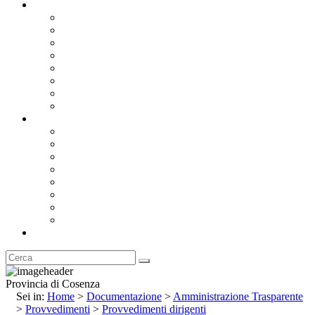
Documentazione
Albo Pretorio OnLine
Bandi e Avvisi di Gara
Concorsi e ricerca personale
Bilanci
Amministrazione Trasparente
Statuto
Regolamenti
Provincia
Stemma e Gonfalone
Palazzo della Provincia
Le Sedi della Provincia
Territorio
I Comuni
Enti e Istituzioni
Rubrica
Provincia di Cosenza
Sei in:
Home
>
Documentazione
>
Amministrazione Trasparente
>
Provvedimenti
>
Provvedimenti dirigenti