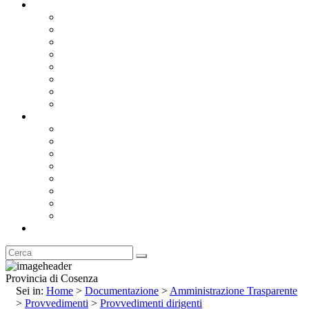
Documentazione
Albo Pretorio OnLine
Bandi e Avvisi di Gara
Concorsi e ricerca personale
Bilanci
Amministrazione Trasparente
Statuto
Regolamenti
Provincia
Stemma e Gonfalone
Palazzo della Provincia
Le Sedi della Provincia
Territorio
I Comuni
Enti e Istituzioni
Rubrica
Provincia di Cosenza
Sei in:
Home
>
Documentazione
>
Amministrazione Trasparente
>
Provvedimenti
>
Provvedimenti dirigenti