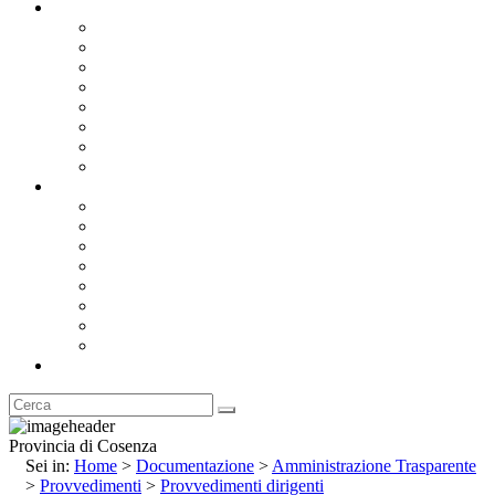
Documentazione
Albo Pretorio OnLine
Bandi e Avvisi di Gara
Concorsi e ricerca personale
Bilanci
Amministrazione Trasparente
Statuto
Regolamenti
Provincia
Stemma e Gonfalone
Palazzo della Provincia
Le Sedi della Provincia
Territorio
I Comuni
Enti e Istituzioni
Rubrica
Provincia di Cosenza
Sei in:
Home
>
Documentazione
>
Amministrazione Trasparente
>
Provvedimenti
>
Provvedimenti dirigenti