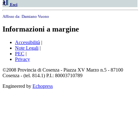
Esci
Affisso da:
Damiano Vuono
Informazioni a margine
Accessibilità
|
Note Legali
|
PEC
|
Privacy
©2008 Provincia di Cosenza - Piazza XV Marzo n.5 - 87100
Cosenza - (tel. 814.1) P.I.: 80003710789
Engineered by
Echopress