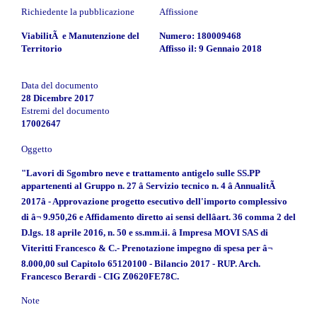
Richiedente la pubblicazione
Affissione
ViabilitÃ e Manutenzione del
Numero: 180009468
Territorio
Affisso il: 9 Gennaio 2018
Data del documento
28 Dicembre 2017
Estremi del documento
17002647
Oggetto
"Lavori di Sgombro neve e trattamento antigelo sulle SS.PP
appartenenti al Gruppo n. 27 â Servizio tecnico n. 4 â AnnualitÃ
2017â - Approvazione progetto esecutivo dell'importo complessivo
di â¬ 9.950,26 e Affidamento diretto ai sensi dellâart. 36 comma 2 del
D.lgs. 18 aprile 2016, n. 50 e ss.mm.ii. â Impresa MOVI SAS di
Viteritti Francesco & C.- Prenotazione impegno di spesa per â¬
8.000,00 sul Capitolo 65120100 - Bilancio 2017 - RUP. Arch.
Francesco Berardi - CIG Z0620FE78C.
Note