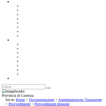
Documentazione
Albo Pretorio OnLine
Bandi e Avvisi di Gara
Concorsi e ricerca personale
Bilanci
Amministrazione Trasparente
Statuto
Regolamenti
Provincia
Stemma e Gonfalone
Palazzo della Provincia
Le Sedi della Provincia
Territorio
I Comuni
Enti e Istituzioni
Rubrica
Provincia di Cosenza
Sei in:
Home
>
Documentazione
>
Amministrazione Trasparente
>
Provvedimenti
>
Provvedimenti dirigenti