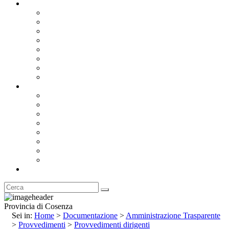
Documentazione
Albo Pretorio OnLine
Bandi e Avvisi di Gara
Concorsi e ricerca personale
Bilanci
Amministrazione Trasparente
Statuto
Regolamenti
Provincia
Stemma e Gonfalone
Palazzo della Provincia
Le Sedi della Provincia
Territorio
I Comuni
Enti e Istituzioni
Rubrica
Provincia di Cosenza
Sei in:
Home
>
Documentazione
>
Amministrazione Trasparente
>
Provvedimenti
>
Provvedimenti dirigenti