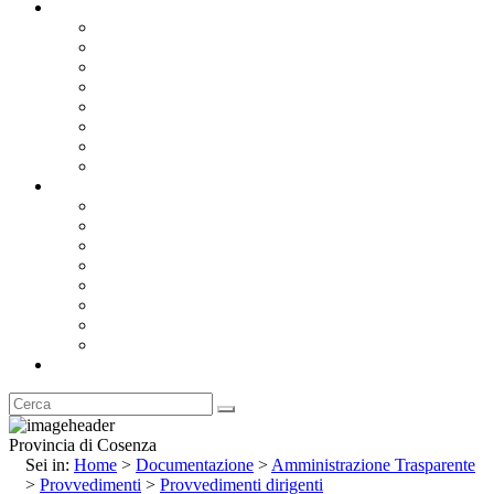
Documentazione
Albo Pretorio OnLine
Bandi e Avvisi di Gara
Concorsi e ricerca personale
Bilanci
Amministrazione Trasparente
Statuto
Regolamenti
Provincia
Stemma e Gonfalone
Palazzo della Provincia
Le Sedi della Provincia
Territorio
I Comuni
Enti e Istituzioni
Rubrica
Provincia di Cosenza
Sei in:
Home
>
Documentazione
>
Amministrazione Trasparente
>
Provvedimenti
>
Provvedimenti dirigenti