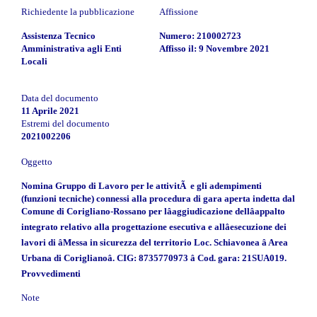
Richiedente la pubblicazione
Affissione
Assistenza Tecnico
Numero: 210002723
Amministrativa agli Enti
Affisso il: 9 Novembre 2021
Locali
Data del documento
11 Aprile 2021
Estremi del documento
2021002206
Oggetto
Nomina Gruppo di Lavoro per le attivitÃ e gli adempimenti
(funzioni tecniche) connessi alla procedura di gara aperta indetta dal
Comune di Corigliano-Rossano per lâaggiudicazione dellâappalto
integrato relativo alla progettazione esecutiva e allâesecuzione dei
lavori di âMessa in sicurezza del territorio Loc. Schiavonea â Area
Urbana di Coriglianoâ. CIG: 8735770973 â Cod. gara: 21SUA019.
Provvedimenti
Note