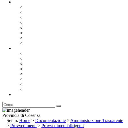
Documentazione
Albo Pretorio OnLine
Bandi e Avvisi di Gara
Concorsi e ricerca personale
Bilanci
Amministrazione Trasparente
Statuto
Regolamenti
Provincia
Stemma e Gonfalone
Palazzo della Provincia
Le Sedi della Provincia
Territorio
I Comuni
Enti e Istituzioni
Rubrica
Provincia di Cosenza
Sei in:
Home
>
Documentazione
>
Amministrazione Trasparente
>
Provvedimenti
>
Provvedimenti dirigenti