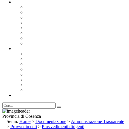
Documentazione
Albo Pretorio OnLine
Bandi e Avvisi di Gara
Concorsi e ricerca personale
Bilanci
Amministrazione Trasparente
Statuto
Regolamenti
Provincia
Stemma e Gonfalone
Palazzo della Provincia
Le Sedi della Provincia
Territorio
I Comuni
Enti e Istituzioni
Rubrica
Provincia di Cosenza
Sei in:
Home
>
Documentazione
>
Amministrazione Trasparente
>
Provvedimenti
>
Provvedimenti dirigenti