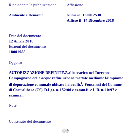
Richiedente la pubblicazione
Affissione
Ambiente e Demanio
Numero: 180012530
Affisso il: 14 Dicembre 2018
Data del documento
12 Aprile 2018
Estremi del documento
18001988
Oggetto
AUTORIZZAZIONE DEFINITIVA allo scarico nel Torrente
Campagnano delle acque reflue urbane trattate mediante lâimpianto
di depurazione comunale ubicato in localitÃ Fontanesi del Comune
di Castrolibero (CS). D.Lgs. n. 152/06 e ss.mm.ii. e L.R. n. 10/97 e
ss.mm.ii..
Note
Contenuto del documento