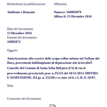
Richiedente la pubblicazione
Affissione
Ambiente e Demanio
Numero: 160005879
Affisso il: 15 Dicembre 2016
Data del documento
13 Dicembre 2016
Estremi del documento
16002072
Oggetto
Autorizzazione allo scarico delle acque reflue urbane nel Vallone del
Duca, provenienti dallâimpianto di depurazione sito in localitÃ
Cancello del Comune di Santa Sofia DâEpiro (CS) di cui al
provvedimento provinciale prot. n. 91233 del 18/11/2013. DIFFIDA
E SOSPENSIONE. D.Lgs. n. 152/06 e ss. mm. ed ii. e L.R. N. 10/97.
Note
Contenuto del documento