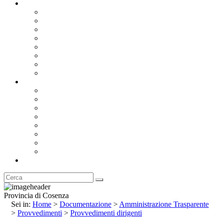
Documentazione
Albo Pretorio OnLine
Bandi e Avvisi di Gara
Concorsi e ricerca personale
Bilanci
Amministrazione Trasparente
Statuto
Regolamenti
Provincia
Stemma e Gonfalone
Palazzo della Provincia
Le Sedi della Provincia
Territorio
I Comuni
Enti e Istituzioni
Rubrica
Provincia di Cosenza
Sei in:
Home
>
Documentazione
>
Amministrazione Trasparente
>
Provvedimenti
>
Provvedimenti dirigenti