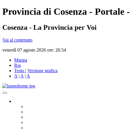
Provincia di Cosenza - Portale -
Cosenza - La Provincia per Voi
Vai al contenuto
venerdì 07 agosto 2026 ore: 20.54
Mappa
Rss
Testo
|
Versione grafica
A
|
A
|
A
Governo
Presidente
Consiglio Provinciale
Consiglieri Delegati
Assemblea dei Sindaci
Commissioni Consiliari