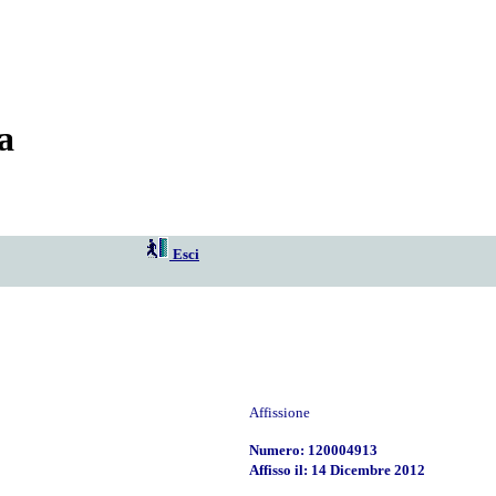
a
Esci
Affissione
Numero: 120004913
Affisso il: 14 Dicembre 2012