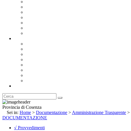
Bandi e Avvisi di Gara
Concorsi e ricerca personale
Bilanci
Amministrazione Trasparente
Statuto
Regolamenti
Provincia
Stemma e Gonfalone
Palazzo della Provincia
Le Sedi della Provincia
Territorio
I Comuni
Enti e Istituzioni
Rubrica
Provincia di Cosenza
Sei in:
Home
>
Documentazione
>
Amministrazione Trasparente
>
DOCUMENTAZIONE
√ Provvedimenti