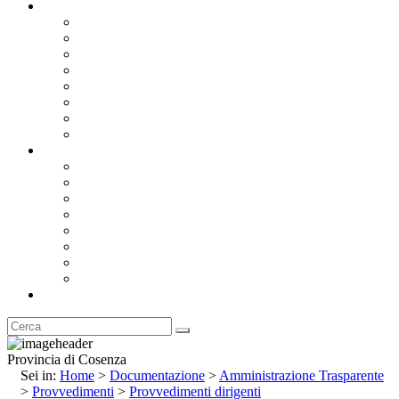
Documentazione
Albo Pretorio OnLine
Bandi e Avvisi di Gara
Concorsi e ricerca personale
Bilanci
Amministrazione Trasparente
Statuto
Regolamenti
Provincia
Stemma e Gonfalone
Palazzo della Provincia
Le Sedi della Provincia
Territorio
I Comuni
Enti e Istituzioni
Rubrica
Provincia di Cosenza
Sei in:
Home
>
Documentazione
>
Amministrazione Trasparente
>
Provvedimenti
>
Provvedimenti dirigenti