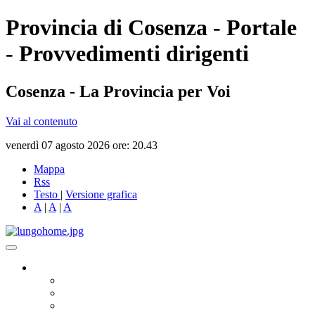
Provincia di Cosenza - Portale
- Provvedimenti dirigenti
Cosenza - La Provincia per Voi
Vai al contenuto
venerdì 07 agosto 2026 ore: 20.43
Mappa
Rss
Testo
|
Versione grafica
A
|
A
|
A
Governo
Presidente
Consiglio Provinciale
Consiglieri Delegati