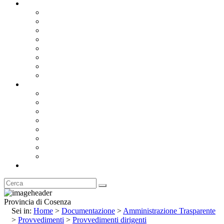
Documentazione
Albo Pretorio OnLine
Bandi e Avvisi di Gara
Concorsi e ricerca personale
Bilanci
Amministrazione Trasparente
Statuto
Regolamenti
Provincia
Stemma e Gonfalone
Palazzo della Provincia
Le Sedi della Provincia
Territorio
I Comuni
Enti e Istituzioni
Rubrica
Provincia di Cosenza
Sei in:
Home
>
Documentazione
>
Amministrazione Trasparente
>
Provvedimenti
>
Provvedimenti dirigenti