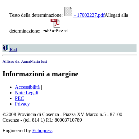
Testo della determinazione:
- 17002227.pdf
Allegati alla
determinazione:
Esci
Affisso da:
AnnaMaria Iusi
Informazioni a margine
Accessibilità
|
Note Legali
|
PEC
|
Privacy
©2008 Provincia di Cosenza - Piazza XV Marzo n.5 - 87100
Cosenza - (tel. 814.1) P.I.: 80003710789
Engineered by
Echopress