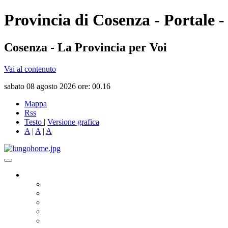
Provincia di Cosenza - Portale -
Cosenza - La Provincia per Voi
Vai al contenuto
sabato 08 agosto 2026 ore: 00.16
Mappa
Rss
Testo
|
Versione grafica
A
|
A
|
A
Governo
Presidente
Consiglio Provinciale
Consiglieri Delegati
Assemblea dei Sindaci
Commissioni Consiliari