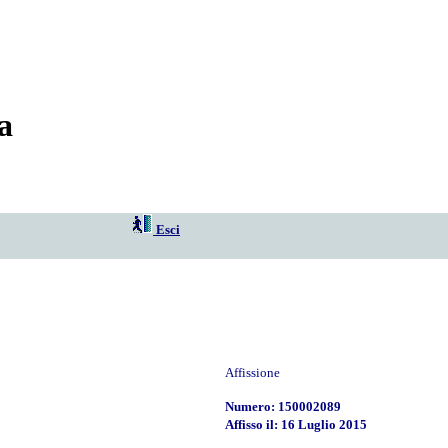
a
Esci
Affissione
Numero: 150002089
Affisso il: 16 Luglio 2015