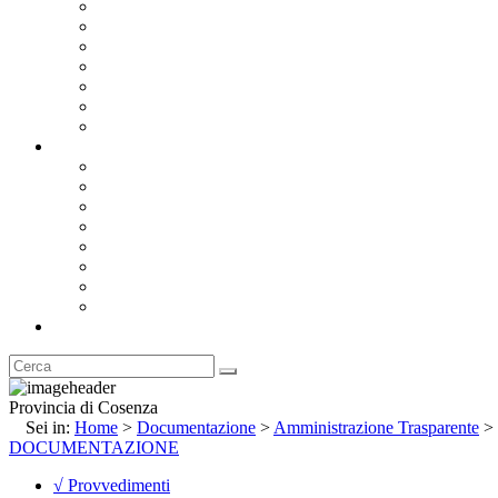
Bandi e Avvisi di Gara
Concorsi e ricerca personale
Bilanci
Amministrazione Trasparente
Statuto
Regolamenti
Provincia
Stemma e Gonfalone
Palazzo della Provincia
Le Sedi della Provincia
Territorio
I Comuni
Enti e Istituzioni
Rubrica
Provincia di Cosenza
Sei in:
Home
>
Documentazione
>
Amministrazione Trasparente
>
DOCUMENTAZIONE
√ Provvedimenti