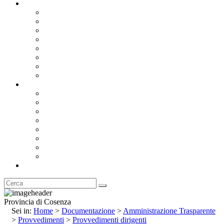
Documentazione
Albo Pretorio OnLine
Bandi e Avvisi di Gara
Concorsi e ricerca personale
Bilanci
Amministrazione Trasparente
Statuto
Regolamenti
Provincia
Stemma e Gonfalone
Palazzo della Provincia
Le Sedi della Provincia
Territorio
I Comuni
Enti e Istituzioni
Rubrica
Provincia di Cosenza
Sei in:
Home
>
Documentazione
>
Amministrazione Trasparente
>
Provvedimenti
>
Provvedimenti dirigenti