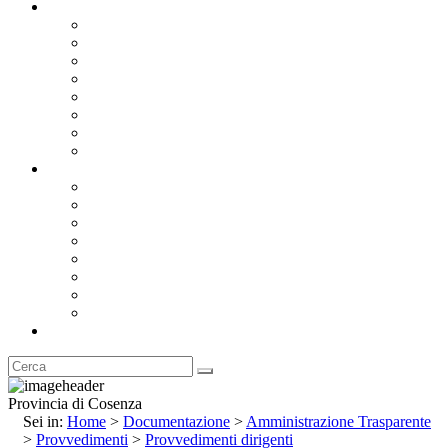
Documentazione
Albo Pretorio OnLine
Bandi e Avvisi di Gara
Concorsi e ricerca personale
Bilanci
Amministrazione Trasparente
Statuto
Regolamenti
Provincia
Stemma e Gonfalone
Palazzo della Provincia
Le Sedi della Provincia
Territorio
I Comuni
Enti e Istituzioni
Rubrica
Provincia di Cosenza
Sei in:
Home
>
Documentazione
>
Amministrazione Trasparente
>
Provvedimenti
>
Provvedimenti dirigenti