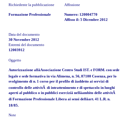
Richiedente la pubblicazione
Affissione
Formazione Professionale
Numero: 120004770
Affisso il: 5 Dicembre 2012
Data del documento
30 Novembre 2012
Estremi del documento
12003912
Oggetto
Autorizzazione allâAssociazione Centro Studi IST. e FORM. con sede
legale e sede formativa in via Alimena, n. 56, 87100 Cosenza, per lo
svolgimento di n. 1 corso per il profilo di âaddetto ai servizi di
controllo delle attivitÃ di intrattenimento e di spettacolo in luoghi
aperti al pubblico o in pubblici eserciziâ nellâambito delle attivitÃ
di Formazione Professionale Libera ai sensi dellâart. 41 L.R. n.
18/85.
Note