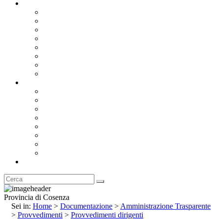
Documentazione
Albo Pretorio OnLine
Bandi e Avvisi di Gara
Concorsi e ricerca personale
Bilanci
Amministrazione Trasparente
Statuto
Regolamenti
Provincia
Stemma e Gonfalone
Palazzo della Provincia
Le Sedi della Provincia
Territorio
I Comuni
Enti e Istituzioni
Rubrica
Provincia di Cosenza
Sei in:
Home
>
Documentazione
>
Amministrazione Trasparente
>
Provvedimenti
>
Provvedimenti dirigenti