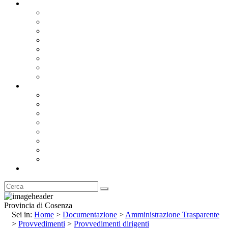
Documentazione
Albo Pretorio OnLine
Bandi e Avvisi di Gara
Concorsi e ricerca personale
Bilanci
Amministrazione Trasparente
Statuto
Regolamenti
Provincia
Stemma e Gonfalone
Palazzo della Provincia
Le Sedi della Provincia
Territorio
I Comuni
Enti e Istituzioni
Rubrica
Provincia di Cosenza
Sei in:
Home
>
Documentazione
>
Amministrazione Trasparente
>
Provvedimenti
>
Provvedimenti dirigenti