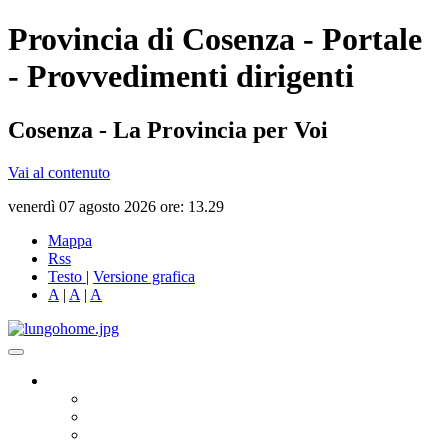
Provincia di Cosenza - Portale
- Provvedimenti dirigenti
Cosenza - La Provincia per Voi
Vai al contenuto
venerdì 07 agosto 2026 ore: 13.29
Mappa
Rss
Testo
|
Versione grafica
A
|
A
|
A
Governo
Presidente
Consiglio Provinciale
Consiglieri Delegati