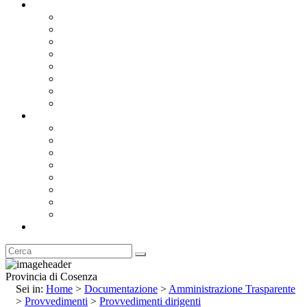
Documentazione
Albo Pretorio OnLine
Bandi e Avvisi di Gara
Concorsi e ricerca personale
Bilanci
Amministrazione Trasparente
Statuto
Regolamenti
Provincia
Stemma e Gonfalone
Palazzo della Provincia
Le Sedi della Provincia
Territorio
I Comuni
Enti e Istituzioni
Rubrica
Provincia di Cosenza
Sei in:
Home
>
Documentazione
>
Amministrazione Trasparente
>
Provvedimenti
>
Provvedimenti dirigenti