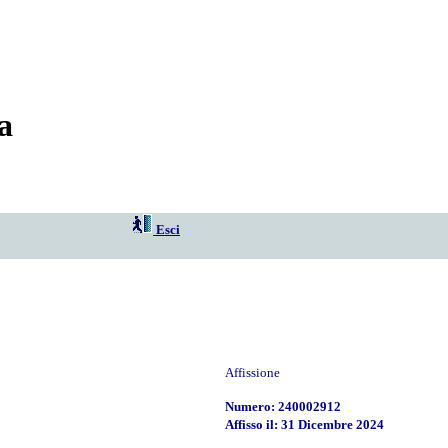
a
Esci
Affissione
Numero: 240002912
Affisso il: 31 Dicembre 2024