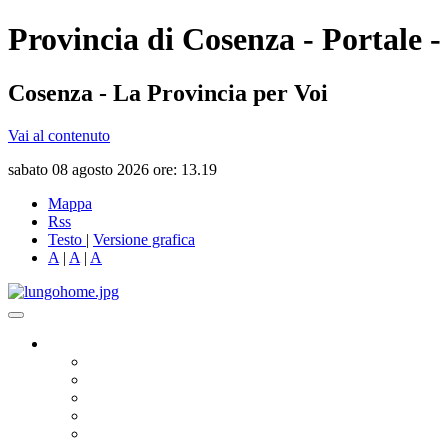
Provincia di Cosenza - Portale -
Cosenza - La Provincia per Voi
Vai al contenuto
sabato 08 agosto 2026 ore: 13.19
Mappa
Rss
Testo
|
Versione grafica
A
|
A
|
A
Governo
Presidente
Consiglio Provinciale
Consiglieri Delegati
Assemblea dei Sindaci
Commissioni Consiliari