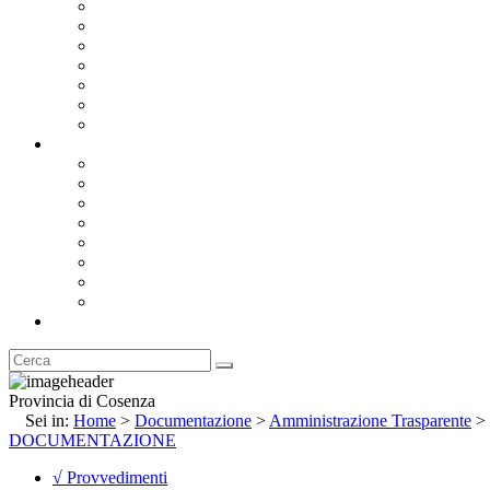
Bandi e Avvisi di Gara
Concorsi e ricerca personale
Bilanci
Amministrazione Trasparente
Statuto
Regolamenti
Provincia
Stemma e Gonfalone
Palazzo della Provincia
Le Sedi della Provincia
Territorio
I Comuni
Enti e Istituzioni
Rubrica
Provincia di Cosenza
Sei in:
Home
>
Documentazione
>
Amministrazione Trasparente
>
DOCUMENTAZIONE
√ Provvedimenti