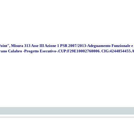
-Point", Misura 313 Asse III Azione 1 PSR 2007/2013-Adeguamento Funzionale e A
i Morano Calabro -Progetto Esecutivo-.CUP:F29E10002760006. CIG:4244854455.