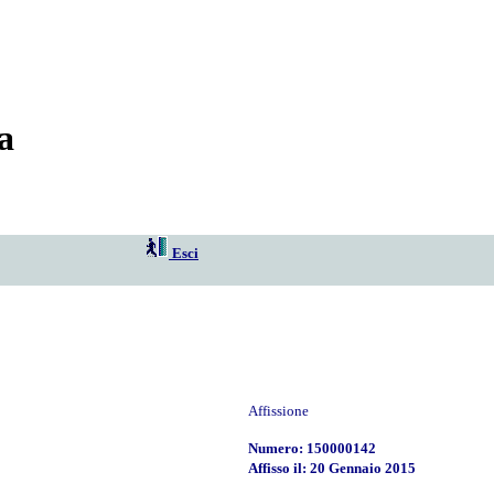
a
Esci
Affissione
Numero: 150000142
Affisso il: 20 Gennaio 2015