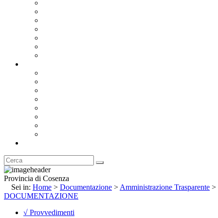
Bandi e Avvisi di Gara
Concorsi e ricerca personale
Bilanci
Amministrazione Trasparente
Statuto
Regolamenti
Provincia
Stemma e Gonfalone
Palazzo della Provincia
Le Sedi della Provincia
Territorio
I Comuni
Enti e Istituzioni
Rubrica
Provincia di Cosenza
Sei in:
Home
>
Documentazione
>
Amministrazione Trasparente
>
DOCUMENTAZIONE
√ Provvedimenti