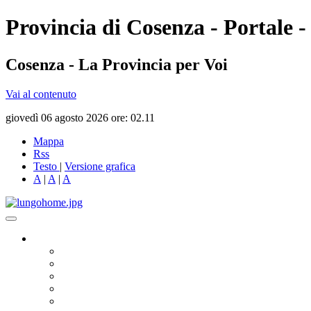
Provincia di Cosenza - Portale -
Cosenza - La Provincia per Voi
Vai al contenuto
giovedì 06 agosto 2026 ore: 02.11
Mappa
Rss
Testo
|
Versione grafica
A
|
A
|
A
Governo
Presidente
Consiglio Provinciale
Consiglieri Delegati
Assemblea dei Sindaci
Commissioni Consiliari