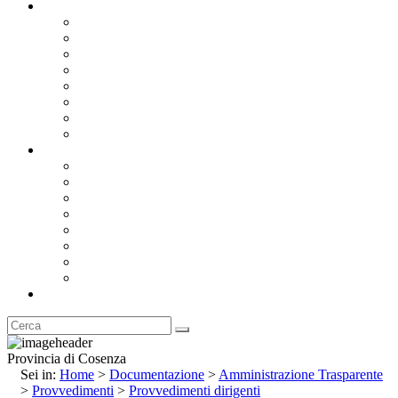
Documentazione
Albo Pretorio OnLine
Bandi e Avvisi di Gara
Concorsi e ricerca personale
Bilanci
Amministrazione Trasparente
Statuto
Regolamenti
Provincia
Stemma e Gonfalone
Palazzo della Provincia
Le Sedi della Provincia
Territorio
I Comuni
Enti e Istituzioni
Rubrica
Provincia di Cosenza
Sei in:
Home
>
Documentazione
>
Amministrazione Trasparente
>
Provvedimenti
>
Provvedimenti dirigenti