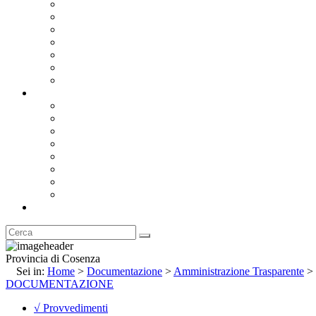
Bandi e Avvisi di Gara
Concorsi e ricerca personale
Bilanci
Amministrazione Trasparente
Statuto
Regolamenti
Provincia
Stemma e Gonfalone
Palazzo della Provincia
Le Sedi della Provincia
Territorio
I Comuni
Enti e Istituzioni
Rubrica
Provincia di Cosenza
Sei in:
Home
>
Documentazione
>
Amministrazione Trasparente
>
DOCUMENTAZIONE
√ Provvedimenti