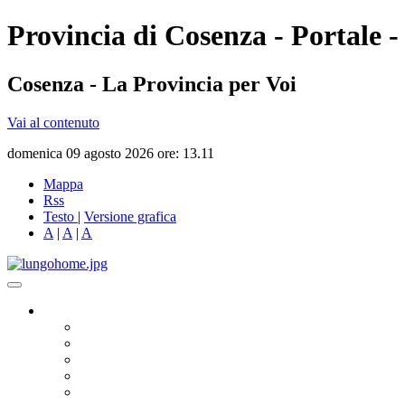
Provincia di Cosenza - Portale -
Cosenza - La Provincia per Voi
Vai al contenuto
domenica 09 agosto 2026 ore: 13.11
Mappa
Rss
Testo
|
Versione grafica
A
|
A
|
A
Governo
Presidente
Consiglio Provinciale
Consiglieri Delegati
Assemblea dei Sindaci
Commissioni Consiliari