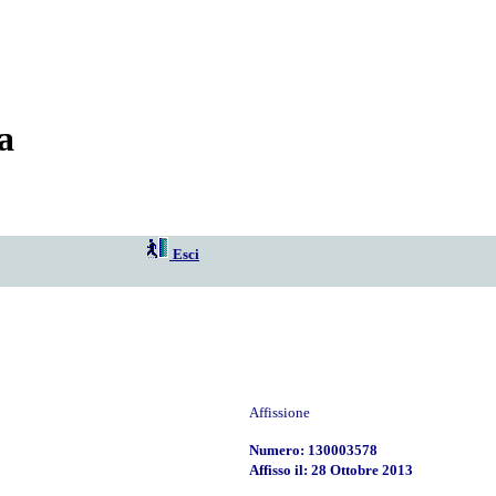
a
Esci
Affissione
Numero: 130003578
Affisso il: 28 Ottobre 2013