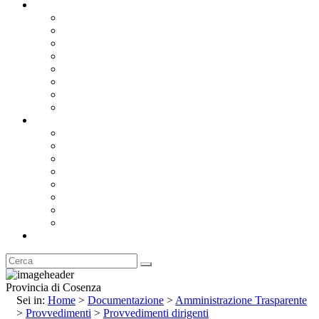
Documentazione
Albo Pretorio OnLine
Bandi e Avvisi di Gara
Concorsi e ricerca personale
Bilanci
Amministrazione Trasparente
Statuto
Regolamenti
Provincia
Stemma e Gonfalone
Palazzo della Provincia
Le Sedi della Provincia
Territorio
I Comuni
Enti e Istituzioni
Rubrica
Provincia di Cosenza
Sei in:
Home
>
Documentazione
>
Amministrazione Trasparente
>
Provvedimenti
>
Provvedimenti dirigenti