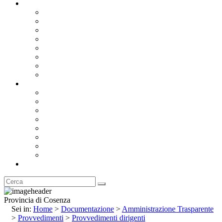
Documentazione
Albo Pretorio OnLine
Bandi e Avvisi di Gara
Concorsi e ricerca personale
Bilanci
Amministrazione Trasparente
Statuto
Regolamenti
Provincia
Stemma e Gonfalone
Palazzo della Provincia
Le Sedi della Provincia
Territorio
I Comuni
Enti e Istituzioni
Rubrica
Provincia di Cosenza
Sei in:
Home
>
Documentazione
>
Amministrazione Trasparente
>
Provvedimenti
>
Provvedimenti dirigenti