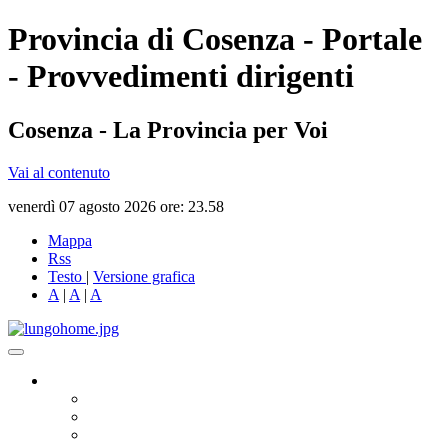
Provincia di Cosenza - Portale
- Provvedimenti dirigenti
Cosenza - La Provincia per Voi
Vai al contenuto
venerdì 07 agosto 2026 ore: 23.58
Mappa
Rss
Testo
|
Versione grafica
A
|
A
|
A
Governo
Presidente
Consiglio Provinciale
Consiglieri Delegati