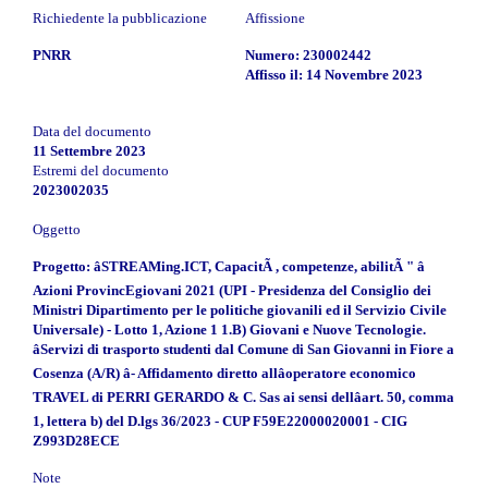
Richiedente la pubblicazione
Affissione
PNRR
Numero: 230002442
Affisso il: 14 Novembre 2023
Data del documento
11 Settembre 2023
Estremi del documento
2023002035
Oggetto
Progetto: âSTREAMing.ICT, CapacitÃ , competenze, abilitÃ " â
Azioni ProvincEgiovani 2021 (UPI - Presidenza del Consiglio dei
Ministri Dipartimento per le politiche giovanili ed il Servizio Civile
Universale) - Lotto 1, Azione 1 1.B) Giovani e Nuove Tecnologie.
âServizi di trasporto studenti dal Comune di San Giovanni in Fiore a
Cosenza (A/R) â- Affidamento diretto allâoperatore economico
TRAVEL di PERRI GERARDO & C. Sas ai sensi dellâart. 50, comma
1, lettera b) del D.lgs 36/2023 - CUP F59E22000020001 - CIG
Z993D28ECE
Note