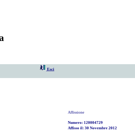
a
Esci
Affissione
Numero: 120004729
Affisso il: 30 Novembre 2012