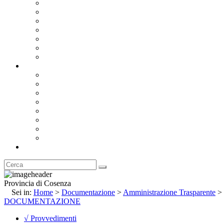
Bandi e Avvisi di Gara
Concorsi e ricerca personale
Bilanci
Amministrazione Trasparente
Statuto
Regolamenti
Provincia
Stemma e Gonfalone
Palazzo della Provincia
Le Sedi della Provincia
Territorio
I Comuni
Enti e Istituzioni
Rubrica
Provincia di Cosenza
Sei in:
Home
>
Documentazione
>
Amministrazione Trasparente
>
DOCUMENTAZIONE
√ Provvedimenti