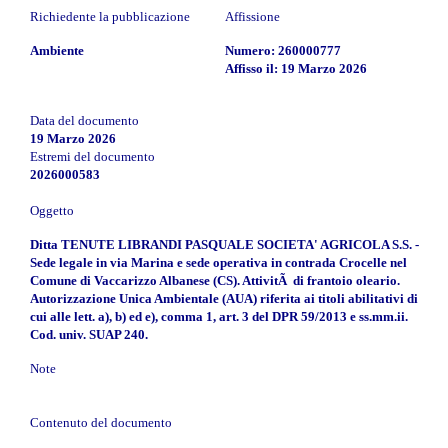
Richiedente la pubblicazione
Affissione
Ambiente
Numero: 260000777
Affisso il: 19 Marzo 2026
Data del documento
19 Marzo 2026
Estremi del documento
2026000583
Oggetto
Ditta TENUTE LIBRANDI PASQUALE SOCIETA' AGRICOLA S.S. -
Sede legale in via Marina e sede operativa in contrada Crocelle nel
Comune di Vaccarizzo Albanese (CS). AttivitÃ di frantoio oleario.
Autorizzazione Unica Ambientale (AUA) riferita ai titoli abilitativi di
cui alle lett. a), b) ed e), comma 1, art. 3 del DPR 59/2013 e ss.mm.ii.
Cod. univ. SUAP 240.
Note
Contenuto del documento