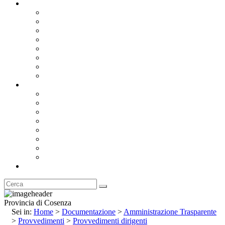
Documentazione
Albo Pretorio OnLine
Bandi e Avvisi di Gara
Concorsi e ricerca personale
Bilanci
Amministrazione Trasparente
Statuto
Regolamenti
Provincia
Stemma e Gonfalone
Palazzo della Provincia
Le Sedi della Provincia
Territorio
I Comuni
Enti e Istituzioni
Rubrica
Provincia di Cosenza
Sei in:
Home
>
Documentazione
>
Amministrazione Trasparente
>
Provvedimenti
>
Provvedimenti dirigenti