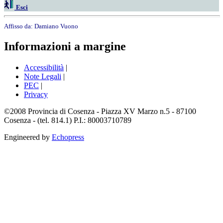
Esci
Affisso da:
Damiano Vuono
Informazioni a margine
Accessibilità
|
Note Legali
|
PEC
|
Privacy
©2008 Provincia di Cosenza - Piazza XV Marzo n.5 - 87100
Cosenza - (tel. 814.1) P.I.: 80003710789
Engineered by
Echopress