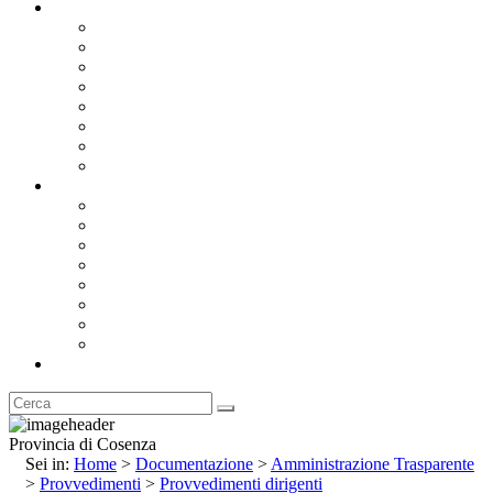
Documentazione
Albo Pretorio OnLine
Bandi e Avvisi di Gara
Concorsi e ricerca personale
Bilanci
Amministrazione Trasparente
Statuto
Regolamenti
Provincia
Stemma e Gonfalone
Palazzo della Provincia
Le Sedi della Provincia
Territorio
I Comuni
Enti e Istituzioni
Rubrica
Provincia di Cosenza
Sei in:
Home
>
Documentazione
>
Amministrazione Trasparente
>
Provvedimenti
>
Provvedimenti dirigenti