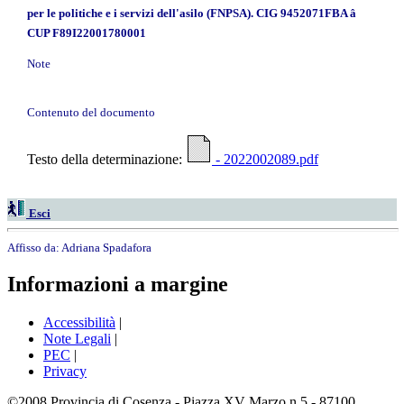
per le politiche e i servizi dell'asilo (FNPSA). CIG 9452071FBA â
CUP F89I22001780001
Note
Contenuto del documento
Testo della determinazione:
- 2022002089.pdf
Esci
Affisso da:
Adriana Spadafora
Informazioni a margine
Accessibilità
|
Note Legali
|
PEC
|
Privacy
©2008 Provincia di Cosenza - Piazza XV Marzo n.5 - 87100