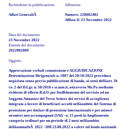
Richiedente la pubblicazione
Affissione
Affari GeneraliÂ
Numero: 220002482
Affisso il: 23 Novembre 2022
Data del documento
23 Novembre 2022
Estremi del documento
2022002089
Oggetto
Approvazione verbali commissione e AGGIUDICAZIONE
Determinazione Dirigenziale n. 1887 del 20/10/2022 procedura
negoziata senza previa pubblicazione di bando, ai sensi dellâart. 36
co. 2 del D.Lgs. n. 50/2016 e ss.mm.ii, attraverso Me.Pa mediante
richiesta di offerta R.d.O. per lâaffidamento del servizio ad un
Soggetto Attuatore del Terzo Settore dei servizi di accoglienza
integrata a favore di beneficiari accolti nellâambito del Sistema di
protezione per titolari di protezione internazionale e per minori
stranieri non accompagnati (SAI) - n. 15 posti in Ampliamento
categoria ordinari per un periodo di 2 mesi nellâambito
dellâannualitÃ 2022 - DM 23.08.2022 a valere sul fondo nazionale