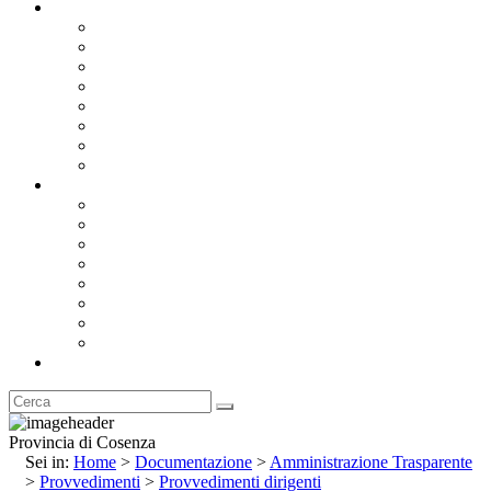
Documentazione
Albo Pretorio OnLine
Bandi e Avvisi di Gara
Concorsi e ricerca personale
Bilanci
Amministrazione Trasparente
Statuto
Regolamenti
Provincia
Stemma e Gonfalone
Palazzo della Provincia
Le Sedi della Provincia
Territorio
I Comuni
Enti e Istituzioni
Rubrica
Provincia di Cosenza
Sei in:
Home
>
Documentazione
>
Amministrazione Trasparente
>
Provvedimenti
>
Provvedimenti dirigenti