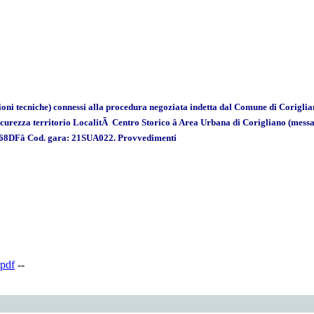
ni tecniche) connessi alla procedura negoziata indetta dal Comune di Corigliano-
sicurezza territorio LocalitÃ Centro Storico â Area Urbana di Corigliano (messa
8DFâ Cod. gara: 21SUA022. Provvedimenti
pdf
--