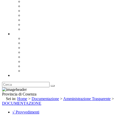
Bandi e Avvisi di Gara
Concorsi e ricerca personale
Bilanci
Amministrazione Trasparente
Statuto
Regolamenti
Provincia
Stemma e Gonfalone
Palazzo della Provincia
Le Sedi della Provincia
Territorio
I Comuni
Enti e Istituzioni
Rubrica
Provincia di Cosenza
Sei in:
Home
>
Documentazione
>
Amministrazione Trasparente
>
DOCUMENTAZIONE
√ Provvedimenti