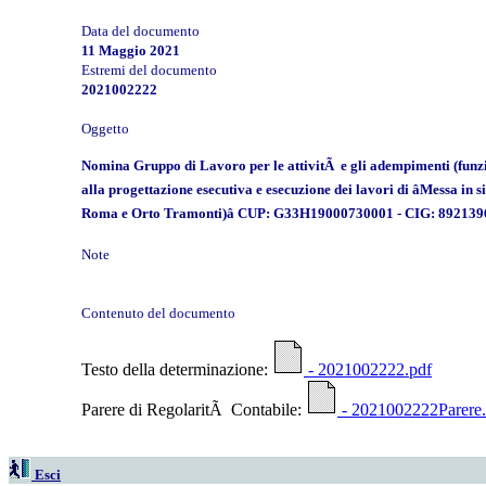
Data del documento
11 Maggio 2021
Estremi del documento
2021002222
Oggetto
Nomina Gruppo di Lavoro per le attivitÃ e gli adempimenti (funzio
alla progettazione esecutiva e esecuzione dei lavori di âMessa in 
Roma e Orto Tramonti)â CUP: G33H19000730001 - CIG: 8921396
Note
Contenuto del documento
Testo della determinazione:
- 2021002222.pdf
Parere di RegolaritÃ Contabile:
- 2021002222Parere.
Esci