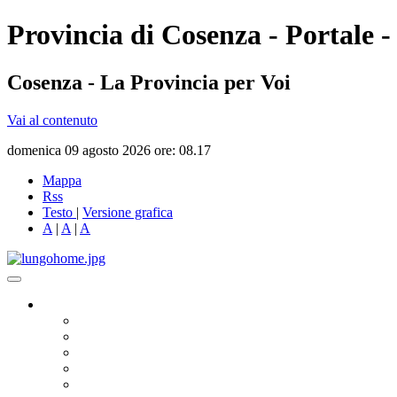
Provincia di Cosenza - Portale -
Cosenza - La Provincia per Voi
Vai al contenuto
domenica 09 agosto 2026 ore: 08.17
Mappa
Rss
Testo
|
Versione grafica
A
|
A
|
A
Governo
Presidente
Consiglio Provinciale
Consiglieri Delegati
Assemblea dei Sindaci
Commissioni Consiliari