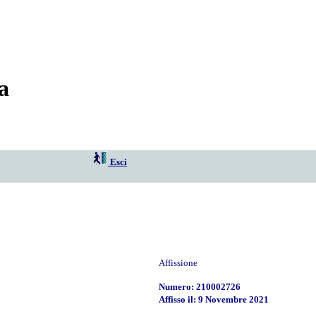
a
Esci
Affissione
Numero: 210002726
Affisso il: 9 Novembre 2021