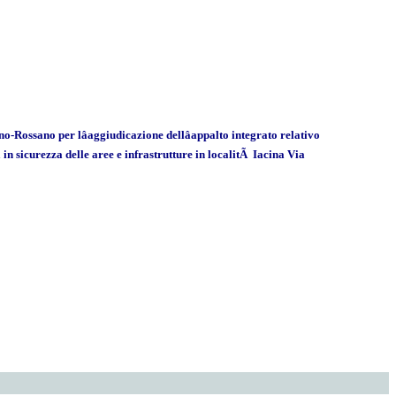
Rossano per lâaggiudicazione dellâappalto integrato relativo
 in sicurezza delle aree e infrastrutture in localitÃ Iacina Via