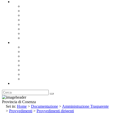
Documentazione
Albo Pretorio OnLine
Bandi e Avvisi di Gara
Concorsi e ricerca personale
Bilanci
Amministrazione Trasparente
Statuto
Regolamenti
Provincia
Stemma e Gonfalone
Palazzo della Provincia
Le Sedi della Provincia
Territorio
I Comuni
Enti e Istituzioni
Rubrica
Provincia di Cosenza
Sei in:
Home
>
Documentazione
>
Amministrazione Trasparente
>
Provvedimenti
>
Provvedimenti dirigenti