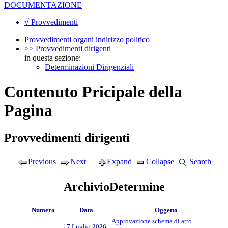
DOCUMENTAZIONE
√ Provvedimenti
Provvedimenti organi indirizzo politico
>> Provvedimenti dirigenti
in questa sezione:
Determinazioni Dirigenziali
Contenuto Pricipale della
Pagina
Provvedimenti dirigenti
Previous
Next
Expand
Collapse
Search
ArchivioDetermine
Numero
Data
Oggetto
Approvazione schema di atto
17 Luglio 2026