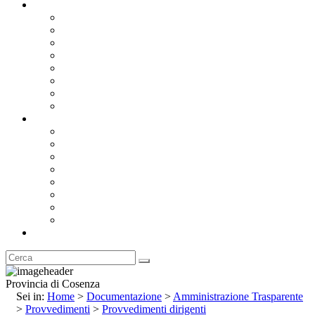
Documentazione
Albo Pretorio OnLine
Bandi e Avvisi di Gara
Concorsi e ricerca personale
Bilanci
Amministrazione Trasparente
Statuto
Regolamenti
Provincia
Stemma e Gonfalone
Palazzo della Provincia
Le Sedi della Provincia
Territorio
I Comuni
Enti e Istituzioni
Rubrica
Provincia di Cosenza
Sei in:
Home
>
Documentazione
>
Amministrazione Trasparente
>
Provvedimenti
>
Provvedimenti dirigenti