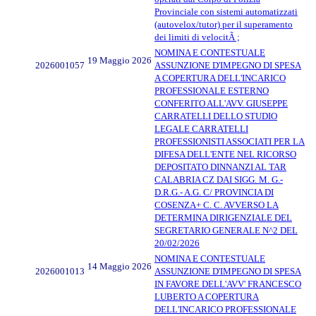
Provinciale con sistemi automatizzati
(autovelox/tutor) per il superamento
dei limiti di velocitÃ ;
NOMINA E CONTESTUALE
19 Maggio 2026
2026001057
ASSUNZIONE D'IMPEGNO DI SPESA
A COPERTURA DELL'INCARICO
PROFESSIONALE ESTERNO
CONFERITO ALL'AVV. GIUSEPPE
CARRATELLI DELLO STUDIO
LEGALE CARRATELLI
PROFESSIONISTI ASSOCIATI PER LA
DIFESA DELL'ENTE NEL RICORSO
DEPOSITATO DINNANZI AL TAR
CALABRIA CZ DAI SIGG. M. G.-
D.R.G.- A.G. C/ PROVINCIA DI
COSENZA+ C. C. AVVERSO LA
DETERMINA DIRIGENZIALE DEL
SEGRETARIO GENERALE N^2 DEL
20/02/2026
NOMINA E CONTESTUALE
14 Maggio 2026
2026001013
ASSUNZIONE D'IMPEGNO DI SPESA
IN FAVORE DELL'AVV' FRANCESCO
LUBERTO A COPERTURA
DELL'INCARICO PROFESSIONALE