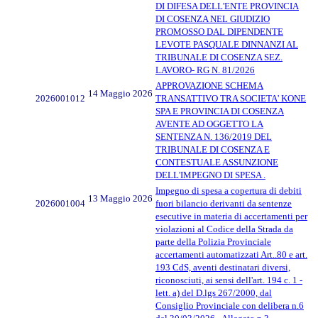
DI DIFESA DELL'ENTE PROVINCIA
DI COSENZA NEL GIUDIZIO
PROMOSSO DAL DIPENDENTE
LEVOTE PASQUALE DINNANZI AL
TRIBUNALE DI COSENZA SEZ.
LAVORO- RG N. 81/2026
APPROVAZIONE SCHEMA
14 Maggio 2026
2026001012
TRANSATTIVO TRA SOCIETA' KONE
SPA E PROVINCIA DI COSENZA
AVENTE AD OGGETTO LA
SENTENZA N. 136/2019 DEL
TRIBUNALE DI COSENZA E
CONTESTUALE ASSUNZIONE
DELL'IMPEGNO DI SPESA .
Impegno di spesa a copertura di debiti
13 Maggio 2026
2026001004
fuori bilancio derivanti da sentenze
esecutive in materia di accertamenti per
violazioni al Codice della Strada da
parte della Polizia Provinciale
accertamenti automatizzati Art..80 e art.
193 CdS, aventi destinatari diversi,
riconosciuti, ai sensi dell'art. 194 c. 1 -
lett. a) del D.lgs 267/2000, dal
Consiglio Provinciale con delibera n.6