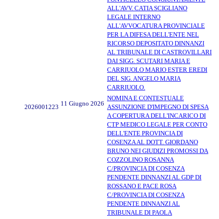
ALL'AVV. CATIA SCIGLIANO
LEGALE INTERNO
ALL'AVVOCATURA PROVINCIALE
PER LA DIFESA DELL'ENTE NEL
RICORSO DEPOSITATO DINNANZI
AL TRIBUNALE DI CASTROVILLARI
DAI SIGG. SCUTARI MARIA E
CARRIUOLO MARIO ESTER EREDI
DEL SIG. ANGELO MARIA
CARRIUOLO.
NOMINA E CONTESTUALE
11 Giugno 2026
2026001223
ASSUNZIONE D'IMPEGNO DI SPESA
A COPERTURA DELL'INCARICO DI
CTP MEDICO LEGALE PER CONTO
DELL'ENTE PROVINCIA DI
COSENZA AL DOTT. GIORDANO
BRUNO NEI GIUDIZI PROMOSSI DA
COZZOLINO ROSANNA
C/PROVINCIA DI COSENZA
PENDENTE DINNANZI AL GDP DI
ROSSANO E PACE ROSA
C/PROVINCIA DI COSENZA
PENDENTE DINNANZI AL
TRIBUNALE DI PAOLA