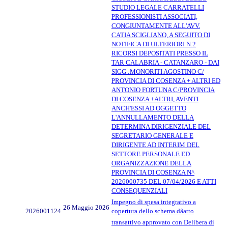
STUDIO LEGALE CARRATELLI
PROFESSIONISTI ASSOCIATI,
CONGIUNTAMENTE ALL'AVV.
CATIA SCIGLIANO, A SEGUITO DI
NOTIFICA DI ULTERIORI N.2
RICORSI DEPOSITATI PRESSO IL
TAR CALABRIA - CATANZARO - DAI
SIGG :MONORITI AGOSTINO C/
PROVINCIA DI COSENZA + ALTRI ED
ANTONIO FORTUNA C/PROVINCIA
DI COSENZA +ALTRI, AVENTI
ANCH'ESSI AD OGGETTO
L'ANNULLAMENTO DELLA
DETERMINA DIRIGENZIALE DEL
SEGRETARIO GENERALE E
DIRIGENTE AD INTERIM DEL
SETTORE PERSONALE ED
ORGANIZZAZIONE DELLA
PROVINCIA DI COSENZA N^
2026000735 DEL 07/04/2026 E ATTI
CONSEQUENZIALI
Impegno di spesa integrativo a
26 Maggio 2026
2026001124
copertura dello schema dâatto
transattivo approvato con Delibera di