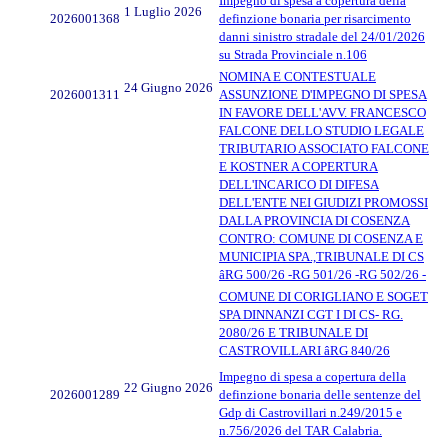
Impegno di spesa a copertura della
1 Luglio 2026
2026001368
definzione bonaria per risarcimento
danni sinistro stradale del 24/01/2026
su Strada Provinciale n.106
NOMINA E CONTESTUALE
24 Giugno 2026
2026001311
ASSUNZIONE D'IMPEGNO DI SPESA
IN FAVORE DELL'AVV. FRANCESCO
FALCONE DELLO STUDIO LEGALE
TRIBUTARIO ASSOCIATO FALCONE
E KOSTNER A COPERTURA
DELL'INCARICO DI DIFESA
DELL'ENTE NEI GIUDIZI PROMOSSI
DALLA PROVINCIA DI COSENZA
CONTRO: COMUNE DI COSENZA E
MUNICIPIA SPA.,TRIBUNALE DI CS
âRG 500/26 -RG 501/26 -RG 502/26 -
COMUNE DI CORIGLIANO E SOGET
SPA DINNANZI CGT I DI CS- RG.
2080/26 E TRIBUNALE DI
CASTROVILLARI âRG 840/26
Impegno di spesa a copertura della
22 Giugno 2026
2026001289
definzione bonaria delle sentenze del
Gdp di Castrovillari n.249/2015 e
n.756/2026 del TAR Calabria.