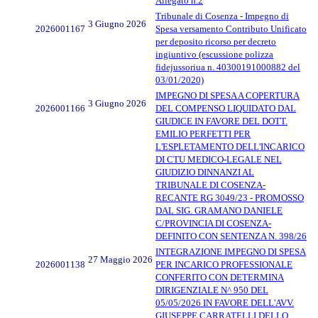
Allegato n.2
Tribunale di Cosenza - Impegno di
3 Giugno 2026
2026001167
Spesa versamento Contributo Unificato
per deposito ricorso per decreto
ingiuntivo (escussione polizza
fidejussoriua n. 40300191000882 del
03/01/2020)
IMPEGNO DI SPESA A COPERTURA
3 Giugno 2026
2026001166
DEL COMPENSO LIQUIDATO DAL
GIUDICE IN FAVORE DEL DOTT.
EMILIO PERFETTI PER
L'ESPLETAMENTO DELL'INCARICO
DI CTU MEDICO-LEGALE NEL
GIUDIZIO DINNANZI AL
TRIBUNALE DI COSENZA-
RECANTE RG 3049/23 - PROMOSSO
DAL SIG. GRAMANO DANIELE
C/PROVINCIA DI COSENZA-
DEFINITO CON SENTENZA N. 398/26
INTEGRAZIONE IMPEGNO DI SPESA
27 Maggio 2026
2026001138
PER INCARICO PROFESSIONALE
CONFERITO CON DETERMINA
DIRIGENZIALE N^ 950 DEL
05/05/2026 IN FAVORE DELL'AVV.
GIUSEPPE CARRATELLI DELLO