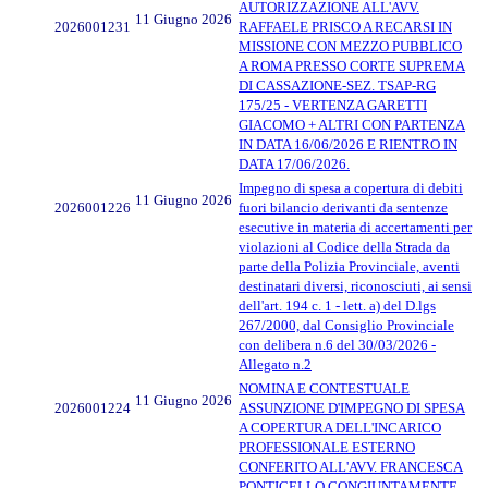
AUTORIZZAZIONE ALL'AVV.
11 Giugno 2026
2026001231
RAFFAELE PRISCO A RECARSI IN
MISSIONE CON MEZZO PUBBLICO
A ROMA PRESSO CORTE SUPREMA
DI CASSAZIONE-SEZ. TSAP-RG
175/25 - VERTENZA GARETTI
GIACOMO + ALTRI CON PARTENZA
IN DATA 16/06/2026 E RIENTRO IN
DATA 17/06/2026.
Impegno di spesa a copertura di debiti
11 Giugno 2026
2026001226
fuori bilancio derivanti da sentenze
esecutive in materia di accertamenti per
violazioni al Codice della Strada da
parte della Polizia Provinciale, aventi
destinatari diversi, riconosciuti, ai sensi
dell'art. 194 c. 1 - lett. a) del D.lgs
267/2000, dal Consiglio Provinciale
con delibera n.6 del 30/03/2026 -
Allegato n.2
NOMINA E CONTESTUALE
11 Giugno 2026
2026001224
ASSUNZIONE D'IMPEGNO DI SPESA
A COPERTURA DELL'INCARICO
PROFESSIONALE ESTERNO
CONFERITO ALL'AVV. FRANCESCA
PONTICELLO CONGIUNTAMENTE