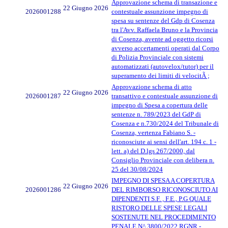
Approvazione schema di transazione e
22 Giugno 2026
2026001288
contestuale assunzione impegno di
spesa su sentenze del Gdp di Cosenza
tra l'Avv. Raffaela Bruno e la Provincia
di Cosenza, avente ad oggetto ricorsi
avverso accertamenti operati dal Corpo
di Polizia Provinciale con sistemi
automatizzati (autovelox/tutor) per il
superamento dei limiti di velocitÃ ;
Approvazione schema di atto
22 Giugno 2026
2026001287
transattivo e contestuale assunzione di
impegno di Spesa a copertura delle
sentenze n. 789/2023 del GdP di
Cosenza e n.730/2024 del Tribunale di
Cosenza, vertenza Fabiano S. -
riconosciute ai sensi dell'art. 194 c. 1 -
lett. a) del D.lgs 267/2000, dal
Consiglio Provinciale con delibera n.
25 del 30/08/2024
IMPEGNO DI SPESA A COPERTURA
22 Giugno 2026
2026001286
DEL RIMBORSO RICONOSCIUTO AI
DIPENDENTI S.F. , F.E., P.G QUALE
RISTORO DELLE SPESE LEGALI
SOSTENUTE NEL PROCEDIMENTO
PENALE N^ 3800/2022 RGNR -