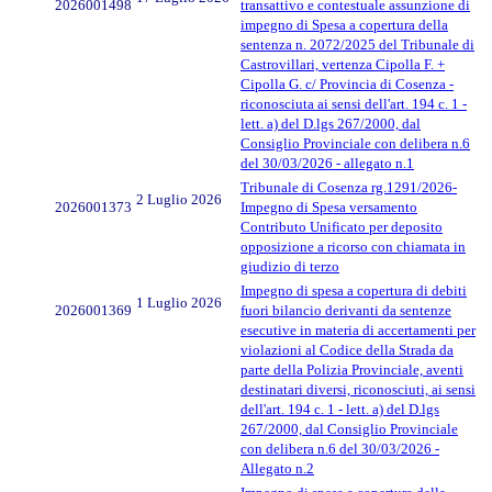
2026001498
transattivo e contestuale assunzione di
impegno di Spesa a copertura della
sentenza n. 2072/2025 del Tribunale di
Castrovillari, vertenza Cipolla F. +
Cipolla G. c/ Provincia di Cosenza -
riconosciuta ai sensi dell'art. 194 c. 1 -
lett. a) del D.lgs 267/2000, dal
Consiglio Provinciale con delibera n.6
del 30/03/2026 - allegato n.1
Tribunale di Cosenza rg.1291/2026-
2 Luglio 2026
2026001373
Impegno di Spesa versamento
Contributo Unificato per deposito
opposizione a ricorso con chiamata in
giudizio di terzo
Impegno di spesa a copertura di debiti
1 Luglio 2026
2026001369
fuori bilancio derivanti da sentenze
esecutive in materia di accertamenti per
violazioni al Codice della Strada da
parte della Polizia Provinciale, aventi
destinatari diversi, riconosciuti, ai sensi
dell'art. 194 c. 1 - lett. a) del D.lgs
267/2000, dal Consiglio Provinciale
con delibera n.6 del 30/03/2026 -
Allegato n.2