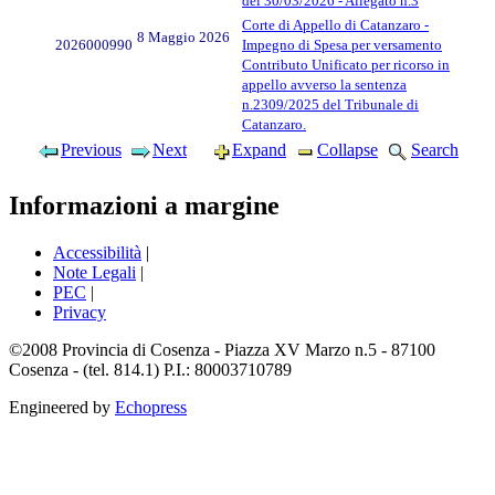
del 30/03/2026 - Allegato n.3
Corte di Appello di Catanzaro -
8 Maggio 2026
2026000990
Impegno di Spesa per versamento
Contributo Unificato per ricorso in
appello avverso la sentenza
n.2309/2025 del Tribunale di
Catanzaro.
Previous
Next
Expand
Collapse
Search
Informazioni a margine
Accessibilità
|
Note Legali
|
PEC
|
Privacy
©2008 Provincia di Cosenza - Piazza XV Marzo n.5 - 87100
Cosenza - (tel. 814.1) P.I.: 80003710789
Engineered by
Echopress