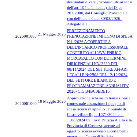
destinatari diversi, riconosciuti, ai sensi
dell'art. 194 c. 1 - lett. a) del D.lgs
267/2000, dal Consiglio Provinciale
con delibera n.6 del 30/03/2026 -
Allegato n.2
PERFEZIONAMENTO
21 Maggio 2026
2026001080
PRENOTAZIONE IMPEGNO DI SPESA
N.1 /2026 A COPERTURA
DELL'INCARICO PROFESSIONALE
CONFERITO ALL'AVV. ENRICO
MORCAVALLO CON DETERMINE
DIRIGENZIALI NN^2239 DEL
08/11/2024 DEL SETTORE AFFARI
LEGALI E N^2508 DEL 12/12/2024
DEL SETTORE BILANCIO E
PROGRAMMAZIONE-ANNUALITA'
2026- CIG B4BC0EDE15
Approvazione schema di transazione e
19 Maggio 2026
2026001060
contestuale assunzione impegno di
spesa ricorsi in appello Tribunale di
Castrovillari Rg. n.1671/2024 e n.
1108/2024 tra l'Avv. Patrizia Aiello e la
Provincia di Cosenza, avente ad
oggetto ricorso avverso accertamenti
operati dal Corpo di Polizia