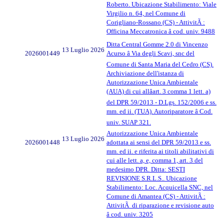
Roberto. Ubicazione Stabilimento: Viale
Virgilio n. 64, nel Comune di
Corigliano-Rossano (CS) - AttivitÃ :
Officina Meccatronica â cod. univ. 9488
Ditta Central Gomme 2.0 di Vincenzo
13 Luglio 2026
2026001449
Acurso â Via degli Scavi, snc del
Comune di Santa Maria del Cedro (CS).
Archiviazione dell'istanza di
Autorizzazione Unica Ambientale
(AUA) di cui allâart. 3 comma 1 lett. a)
del DPR 59/2013 - D.Lgs. 152/2006 e ss.
mm. ed ii. (TUA). Autoriparatore â Cod.
univ. SUAP 321.
Autorizzazione Unica Ambientale
13 Luglio 2026
2026001448
adottata ai sensi del DPR 59/2013 e ss.
mm. ed ii. e riferita ai titoli abilitativi di
cui alle lett. a, e, comma 1, art. 3 del
medesimo DPR. Ditta: SESTI
REVISIONE S.R.L.S.. Ubicazione
Stabilimento: Loc. Acquicella SNC, nel
Comune di Amantea (CS) - AttivitÃ :
AttivitÃ di riparazione e revisione auto
â cod. univ. 3205