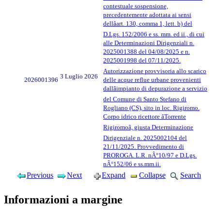
contestuale sospensione,
precedentemente adottata ai sensi
dellâart. 130, comma 1, lett. b) del
D.Lgs. 152/2006 e ss. mm. ed ii., di cui
alle Determinazioni Dirigenziali n.
2025001388 del 04/08/2025 e n.
2025001998 del 07/11/2025.
Autorizzazione provvisoria allo scarico
3 Luglio 2026
2026001396
delle acque reflue urbane provenienti
dallâimpianto di depurazione a servizio
del Comune di Santo Stefano di
Rogliano (CS), sito in loc. Rigiromo.
Corpo idrico ricettore âTorrente
Rigiromoâ, giusta Determinazione
Dirigenziale n. 2025002104 del
21/11/2025. Provvedimento di
PROROGA. L.R. nÂ°10/97 e D.Lgs.
nÂ°152/06 e ss.mm.ii.
Previous
Next
Expand
Collapse
Search
Informazioni a margine