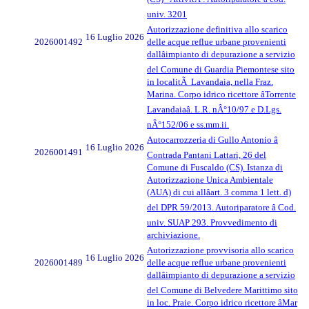
univ. 3201
Autorizzazione definitiva allo scarico
16 Luglio 2026
2026001492
delle acque reflue urbane provenienti
dallâimpianto di depurazione a servizio
del Comune di Guardia Piemontese sito
in localitÃ Lavandaia, nella Fraz.
Marina. Corpo idrico ricettore âTorrente
Lavandaiaâ. L.R. nÂ°10/97 e D.Lgs.
nÂ°152/06 e ss.mm.ii.
Autocarrozzeria di Gullo Antonio â
16 Luglio 2026
2026001491
Contrada Pantani Lattari, 26 del
Comune di Fuscaldo (CS). Istanza di
Autorizzazione Unica Ambientale
(AUA) di cui allâart. 3 comma 1 lett. d)
del DPR 59/2013. Autoriparatore â Cod.
univ. SUAP 293. Provvedimento di
archiviazione.
Autorizzazione provvisoria allo scarico
16 Luglio 2026
2026001489
delle acque reflue urbane provenienti
dallâimpianto di depurazione a servizio
del Comune di Belvedere Marittimo sito
in loc. Praie. Corpo idrico ricettore âMar