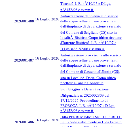
Tirrenoâ. L.R. nÂ°10/97 e D.Lgs.
nÂ°152/06 e ss.mm.ii.
Autorizzazione definitiva allo scarico
16 Luglio 2026
2026001488
delle acque reflue urbane provenienti
dallâimpianto di depurazione a servizio
del Comune di Scigliano (CS) sito in
localitÃ Bisirico. Corpo idrico ricettore
âTorrente Bisiricoâ. L.R. nÂ°10/97 e
D.Lgs. nÂ°152/06 e ss.mm.ii.
Autorizzazione provvisoria allo scarico
16 Luglio 2026
2026001487
delle acque reflue urbane provenienti
dallâimpianto di depurazione a servizio
del Comune di Cassano allâIonio (CS),
sito in LocalitÃ Doria. Corpo idrico
ricettore âCanale Consortile
Stombiâ,giusta Determinazione
Dirigenziale n. 2025002369 del
17/12/2025. Provvedimento di
PROROGA. L.R. nÂ°10/97 e D.Lgs.
nÂ°152/06 e ss.mm.ii.
Ditta PERRI MIMMO SNC DI PERRI L.
16 Luglio 2026
2026001486
E C. - Sede stabilimento in C.da Farneto