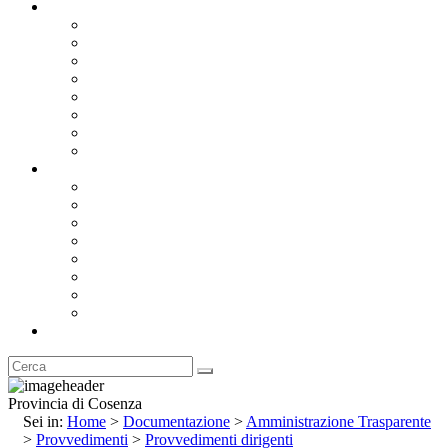
Documentazione
Albo Pretorio OnLine
Bandi e Avvisi di Gara
Concorsi e ricerca personale
Bilanci
Amministrazione Trasparente
Statuto
Regolamenti
Provincia
Stemma e Gonfalone
Palazzo della Provincia
Le Sedi della Provincia
Territorio
I Comuni
Enti e Istituzioni
Rubrica
Provincia di Cosenza
Sei in:
Home
>
Documentazione
>
Amministrazione Trasparente
>
Provvedimenti
>
Provvedimenti dirigenti