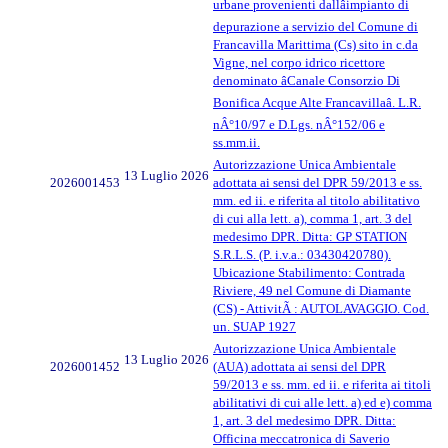
urbane provenienti dallâimpianto di
depurazione a servizio del Comune di
Francavilla Marittima (Cs) sito in c.da
Vigne, nel corpo idrico ricettore
denominato âCanale Consorzio Di
Bonifica Acque Alte Francavillaâ. L.R.
nÂ°10/97 e D.Lgs. nÂ°152/06 e
ss.mm.ii.
Autorizzazione Unica Ambientale
13 Luglio 2026
2026001453
adottata ai sensi del DPR 59/2013 e ss.
mm. ed ii. e riferita al titolo abilitativo
di cui alla lett. a), comma 1, art. 3 del
medesimo DPR. Ditta: GP STATION
S.R.L.S. (P. i.v.a.: 03430420780).
Ubicazione Stabilimento: Contrada
Riviere, 49 nel Comune di Diamante
(CS) - AttivitÃ : AUTOLAVAGGIO. Cod.
un. SUAP 1927
Autorizzazione Unica Ambientale
13 Luglio 2026
2026001452
(AUA) adottata ai sensi del DPR
59/2013 e ss. mm. ed ii. e riferita ai titoli
abilitativi di cui alle lett. a) ed e) comma
1, art. 3 del medesimo DPR. Ditta:
Officina meccatronica di Saverio