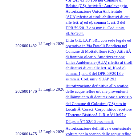
- SP 245 ex SS 108 nel Comune di
Belsito (CS). AttivitÃ : Autolavaggio.
Autorizzazione Unica Ambientale
(AUA) riferita ai titoli abilitativi di cui
alle lett. a) ed e), comma 1, art. 3 del
DPR 59/2013 e ss.mm.ii. Cod. univ.
SUAP 204.
Ditta G.E.T.A.P. SRL con sede legale ed
15 Luglio 2026
2026001482
operativa in Via Fratelli Bandiera nel
Comune di Mottafollone (CS). AttivitÃ
di frantoio oleario. Autorizzzazione
Unica Ambientale (AUA) riferita ai titoli
abilitativi di cui alle lett. a), b) ed e),
comma 1, art. 3 del DPR 59/2013 e
ss.mm.ii. Cod. univ. SUAP 292.
Autorizzazione definitiva allo scarico
15 Luglio 2026
2026001476
delle acque reflue urbane provenienti
dallâimpianto di depurazione a servizio
del Comune di Colosimi (CS) sito in
LocalitÃ Coraci. Corpo idrico recettore
âTorrente Bisiricoâ. L.R. nÂ°10/97 e
D.Lgs. nÂ°152/06 e ss.mm.ii.
Autorizzazione definitiva e contestuale
15 Luglio 2026
2026001475
voltura per lo scarico delle acque reflue