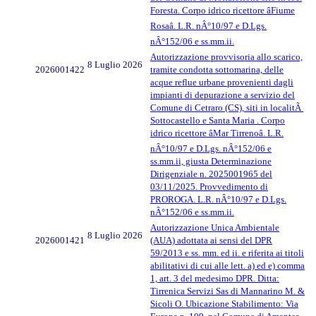
Foresta. Corpo idrico ricettore âFiume
Rosaâ. L.R. nÂ°10/97 e D.Lgs.
nÂ°152/06 e ss.mm.ii.
Autorizzazione provvisoria allo scarico,
8 Luglio 2026
2026001422
tramite condotta sottomarina, delle
acque reflue urbane provenienti dagli
impianti di depurazione a servizio del
Comune di Cetraro (CS), siti in localitÃ
Sottocastello e Santa Maria . Corpo
idrico ricettore âMar Tirrenoâ. L.R.
nÂ°10/97 e D.Lgs. nÂ°152/06 e
ss.mm.ii, giusta Determinazione
Dirigenziale n. 2025001965 del
03/11/2025. Provvedimento di
PROROGA. L.R. nÂ°10/97 e D.Lgs.
nÂ°152/06 e ss.mm.ii.
Autorizzazione Unica Ambientale
8 Luglio 2026
2026001421
(AUA) adottata ai sensi del DPR
59/2013 e ss. mm. ed ii. e riferita ai titoli
abilitativi di cui alle lett. a) ed e) comma
1, art. 3 del medesimo DPR. Ditta:
Tirrenica Servizi Sas di Mannarino M. &
Sicoli O. Ubicazione Stabilimento: Via