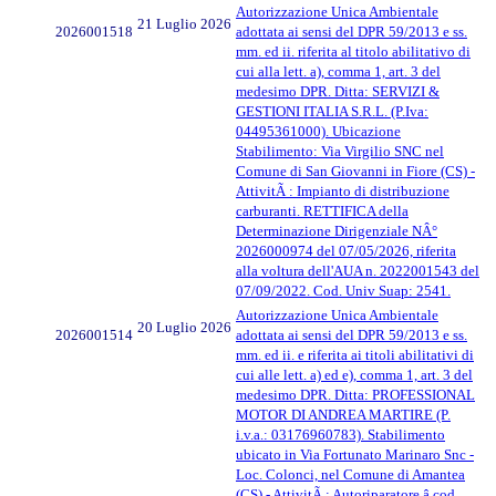
Autorizzazione Unica Ambientale
21 Luglio 2026
2026001518
adottata ai sensi del DPR 59/2013 e ss.
mm. ed ii. riferita al titolo abilitativo di
cui alla lett. a), comma 1, art. 3 del
medesimo DPR. Ditta: SERVIZI &
GESTIONI ITALIA S.R.L. (P.Iva:
04495361000). Ubicazione
Stabilimento: Via Virgilio SNC nel
Comune di San Giovanni in Fiore (CS) -
AttivitÃ : Impianto di distribuzione
carburanti. RETTIFICA della
Determinazione Dirigenziale NÂ°
2026000974 del 07/05/2026, riferita
alla voltura dell'AUA n. 2022001543 del
07/09/2022. Cod. Univ Suap: 2541.
Autorizzazione Unica Ambientale
20 Luglio 2026
2026001514
adottata ai sensi del DPR 59/2013 e ss.
mm. ed ii. e riferita ai titoli abilitativi di
cui alle lett. a) ed e), comma 1, art. 3 del
medesimo DPR. Ditta: PROFESSIONAL
MOTOR DI ANDREA MARTIRE (P.
i.v.a.: 03176960783). Stabilimento
ubicato in Via Fortunato Marinaro Snc -
Loc. Colonci, nel Comune di Amantea
(CS) - AttivitÃ : Autoriparatore â cod.