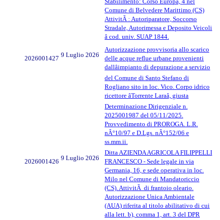
Stabilimento: Corso Europa, 4 nel
Comune di Belvedere Marittimo (CS)
AttivitÃ : Autoriparatore, Soccorso
Stradale, Autorimessa e Deposito Veicoli
â cod. univ. SUAP 1844.
Autorizzazione provvisoria allo scarico
9 Luglio 2026
2026001427
delle acque reflue urbane provenienti
dallâimpianto di depurazione a servizio
del Comune di Santo Stefano di
Rogliano sito in loc. Vico. Corpo idrico
ricettore âTorrente Laraâ, giusta
Determinazione Dirigenziale n.
2025001987 del 05/11/2025.
Provvedimento di PROROGA. L.R.
nÂ°10/97 e D.Lgs. nÂ°152/06 e
ss.mm.ii.
Ditta AZIENDA AGRICOLA FILIPPELLI
9 Luglio 2026
2026001426
FRANCESCO - Sede legale in via
Germania, 16, e sede operativa in loc.
Milo nel Comune di Mandatoriccio
(CS). AttivitÃ di frantoio oleario.
Autorizzazione Unica Ambientale
(AUA) riferita al titolo abilitativo di cui
alla lett. b), comma 1, art. 3 del DPR