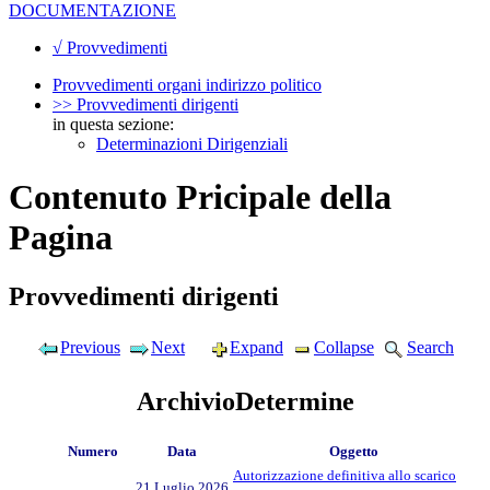
DOCUMENTAZIONE
√ Provvedimenti
Provvedimenti organi indirizzo politico
>> Provvedimenti dirigenti
in questa sezione:
Determinazioni Dirigenziali
Contenuto Pricipale della
Pagina
Provvedimenti dirigenti
Previous
Next
Expand
Collapse
Search
ArchivioDetermine
Numero
Data
Oggetto
Autorizzazione definitiva allo scarico
21 Luglio 2026