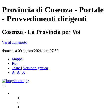
Provincia di Cosenza - Portale
- Provvedimenti dirigenti
Cosenza - La Provincia per Voi
Vai al contenuto
domenica 09 agosto 2026 ore: 07.52
Mappa
Rss
Testo
|
Versione grafica
A
|
A
|
A
Governo
Presidente
Consiglio Provinciale
Consiglieri Delegati