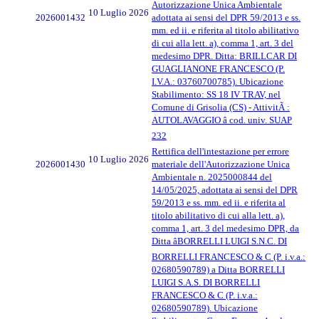
Autorizzazione Unica Ambientale
10 Luglio 2026
2026001432
adottata ai sensi del DPR 59/2013 e ss.
mm. ed ii. e riferita al titolo abilitativo
di cui alla lett. a), comma 1, art. 3 del
medesimo DPR. Ditta: BRILLCAR DI
GUAGLIANONE FRANCESCO (P.
I.V.A.: 03760700785). Ubicazione
Stabilimento: SS 18 IV TRAV, nel
Comune di Grisolia (CS) - AttivitÃ :
AUTOLAVAGGIO â cod. univ. SUAP
232
Rettifica dell'intestazione per errore
10 Luglio 2026
2026001430
materiale dell'Autorizzazione Unica
Ambientale n. 2025000844 del
14/05/2025, adottata ai sensi del DPR
59/2013 e ss. mm. ed ii. e riferita al
titolo abilitativo di cui alla lett. a),
comma 1, art. 3 del medesimo DPR, da
Ditta âBORRELLI LUIGI S.N.C. DI
BORRELLI FRANCESCO & C (P. i.v.a.:
02680590789) a Ditta BORRELLI
LUIGI S.A.S. DI BORRELLI
FRANCESCO & C (P. i.v.a.:
02680590789). Ubicazione