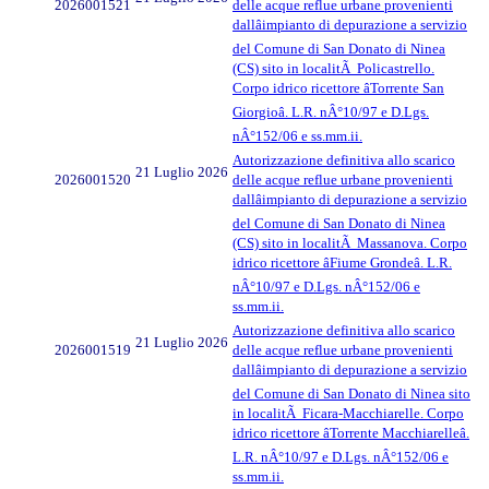
2026001521
delle acque reflue urbane provenienti
dallâimpianto di depurazione a servizio
del Comune di San Donato di Ninea
(CS) sito in localitÃ Policastrello.
Corpo idrico ricettore âTorrente San
Giorgioâ. L.R. nÂ°10/97 e D.Lgs.
nÂ°152/06 e ss.mm.ii.
Autorizzazione definitiva allo scarico
21 Luglio 2026
2026001520
delle acque reflue urbane provenienti
dallâimpianto di depurazione a servizio
del Comune di San Donato di Ninea
(CS) sito in localitÃ Massanova. Corpo
idrico ricettore âFiume Grondeâ. L.R.
nÂ°10/97 e D.Lgs. nÂ°152/06 e
ss.mm.ii.
Autorizzazione definitiva allo scarico
21 Luglio 2026
2026001519
delle acque reflue urbane provenienti
dallâimpianto di depurazione a servizio
del Comune di San Donato di Ninea sito
in localitÃ Ficara-Macchiarelle. Corpo
idrico ricettore âTorrente Macchiarelleâ.
L.R. nÂ°10/97 e D.Lgs. nÂ°152/06 e
ss.mm.ii.