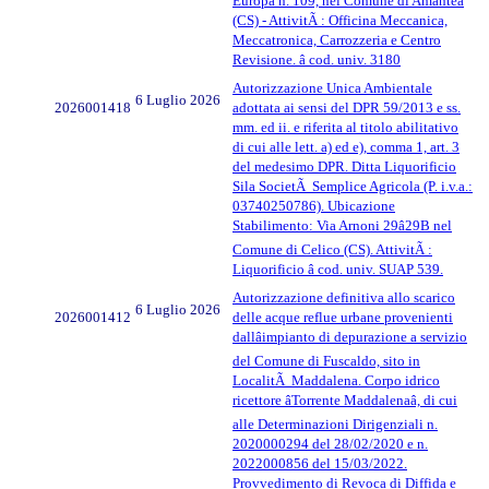
Europa n. 109, nel Comune di Amantea
(CS) - AttivitÃ : Officina Meccanica,
Meccatronica, Carrozzeria e Centro
Revisione. â cod. univ. 3180
Autorizzazione Unica Ambientale
6 Luglio 2026
2026001418
adottata ai sensi del DPR 59/2013 e ss.
mm. ed ii. e riferita al titolo abilitativo
di cui alle lett. a) ed e), comma 1, art. 3
del medesimo DPR. Ditta Liquorificio
Sila SocietÃ Semplice Agricola (P. i.v.a.:
03740250786). Ubicazione
Stabilimento: Via Arnoni 29â29B nel
Comune di Celico (CS). AttivitÃ :
Liquorificio â cod. univ. SUAP 539.
Autorizzazione definitiva allo scarico
6 Luglio 2026
2026001412
delle acque reflue urbane provenienti
dallâimpianto di depurazione a servizio
del Comune di Fuscaldo, sito in
LocalitÃ Maddalena. Corpo idrico
ricettore âTorrente Maddalenaâ, di cui
alle Determinazioni Dirigenziali n.
2020000294 del 28/02/2020 e n.
2022000856 del 15/03/2022.
Provvedimento di Revoca di Diffida e