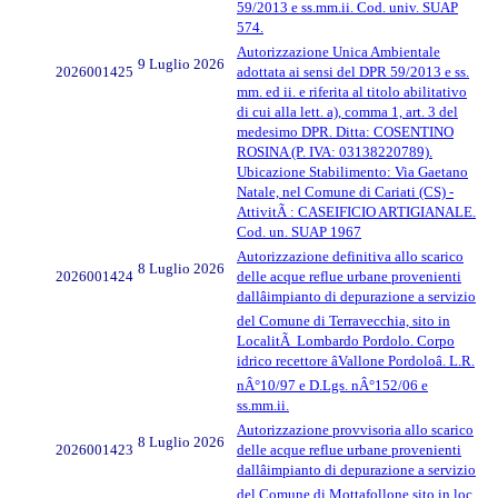
59/2013 e ss.mm.ii. Cod. univ. SUAP
574.
Autorizzazione Unica Ambientale
9 Luglio 2026
2026001425
adottata ai sensi del DPR 59/2013 e ss.
mm. ed ii. e riferita al titolo abilitativo
di cui alla lett. a), comma 1, art. 3 del
medesimo DPR. Ditta: COSENTINO
ROSINA (P. IVA: 03138220789).
Ubicazione Stabilimento: Via Gaetano
Natale, nel Comune di Cariati (CS) -
AttivitÃ : CASEIFICIO ARTIGIANALE.
Cod. un. SUAP 1967
Autorizzazione definitiva allo scarico
8 Luglio 2026
2026001424
delle acque reflue urbane provenienti
dallâimpianto di depurazione a servizio
del Comune di Terravecchia, sito in
LocalitÃ Lombardo Pordolo. Corpo
idrico recettore âVallone Pordoloâ. L.R.
nÂ°10/97 e D.Lgs. nÂ°152/06 e
ss.mm.ii.
Autorizzazione provvisoria allo scarico
8 Luglio 2026
2026001423
delle acque reflue urbane provenienti
dallâimpianto di depurazione a servizio
del Comune di Mottafollone sito in loc.