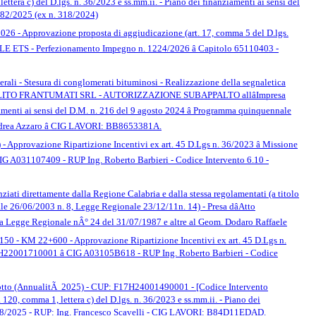
ra c) del D.lgs. n. 36/2023 e ss.mm.ii. - Piano dei finanziamenti ai sensi del
 482/2025 (ex n. 318/2024)
cizio 2026 - Approvazione proposta di aggiudicazione (art. 17, comma 5 del D.lgs.
TS - Perfezionamento Impegno n. 1224/2026 â Capitolo 65110403 -
aterali - Stesura di conglomerati bituminosi - Realizzazione della segnaletica
esa MALITO FRANTUMATI SRL - AUTORIZZAZIONE SUBAPPALTO allâImpresa
nti ai sensi del D.M. n. 216 del 9 agosto 2024 â Programma quinquennale
ndrea Azzaro â CIG LAVORI: BB8653381A.
ne Ripartizione Incentivi ex art. 45 D.Lgs n. 36/2023 â Missione
G A031107409 - RUP Ing. Roberto Barbieri - Codice Intervento 6.10 -
anziati direttamente dalla Regione Calabria e dalla stessa regolamentati (a titolo
 26/06/2003 n. 8, Legge Regionale 23/12/11n. 14) - Presa dâAtto
ti la Legge Regionale nÂ° 24 del 31/07/1987 e altre al Geom. Dodaro Raffaele
2+600 - Approvazione Ripartizione Incentivi ex art. 45 D.Lgs n.
7H22001710001 â CIG A03105B618 - RUP Ing. Roberto Barbieri - Codice
Â° Lotto (AnnualitÃ 2025) - CUP: F17H24001490001 - [Codice Intervento
, comma 1, lettera c) del D.lgs. n. 36/2023 e ss.mm.ii. - Piano dei
1308/2025 - RUP: Ing. Francesco Scavelli - CIG LAVORI: B84D11EDAD.