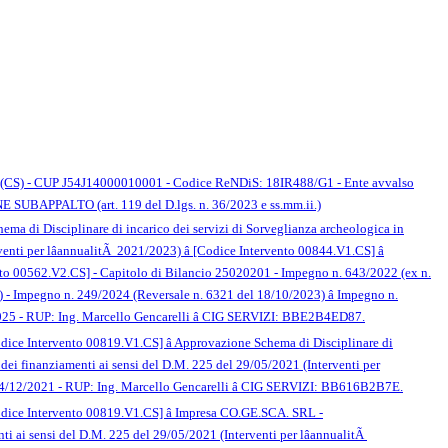
iolo (CS) - CUP J54J14000010001 - Codice ReNDiS: 18IR488/G1 - Ente avvalso
 SUBAPPALTO (art. 119 del D.lgs. n. 36/2023 e ss.mm.ii.)
ema di Disciplinare di incarico dei servizi di Sorveglianza archeologica in
 per lâannualitÃ 2021/2023) â [Codice Intervento 00844.V1.CS] â
vento 00562.V2.CS] - Capitolo di Bilancio 25020201 - Impegno n. 643/2022 (ex n.
 - Impegno n. 249/2024 (Reversale n. 6321 del 18/10/2023) â Impegno n.
2025 - RUP: Ing. Marcello Gencarelli â CIG SERVIZI: BBE2B4ED87.
dice Intervento 00819.V1.CS] â Approvazione Schema di Disciplinare di
i finanziamenti ai sensi del D.M. 225 del 29/05/2021 (Interventi per
 14/12/2021 - RUP: Ing. Marcello Gencarelli â CIG SERVIZI: BB616B2B7E.
odice Intervento 00819.V1.CS] â Impresa CO.GE.SCA. SRL -
ai sensi del D.M. 225 del 29/05/2021 (Interventi per lâannualitÃ