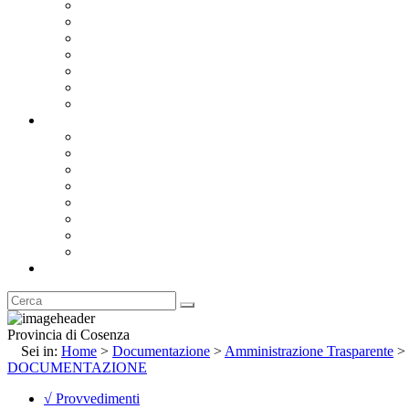
Bandi e Avvisi di Gara
Concorsi e ricerca personale
Bilanci
Amministrazione Trasparente
Statuto
Regolamenti
Provincia
Stemma e Gonfalone
Palazzo della Provincia
Le Sedi della Provincia
Territorio
I Comuni
Enti e Istituzioni
Rubrica
Provincia di Cosenza
Sei in:
Home
>
Documentazione
>
Amministrazione Trasparente
>
DOCUMENTAZIONE
√ Provvedimenti