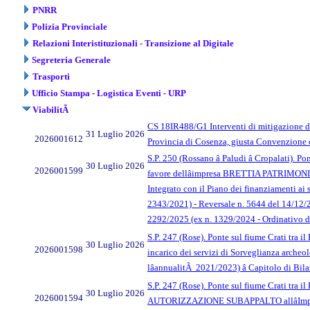
PNRR
Polizia Provinciale
Relazioni Interistituzionali - Transizione al Digitale
Segreteria Generale
Trasporti
Ufficio Stampa - Logistica Eventi - URP
ViabilitÃ
CS 18IR488/G1 Interventi di mitigazione d
31 Luglio 2026
2026001612
Provincia di Cosenza, giusta Convenzione
S.P. 250 (Rossano â Paludi â Cropalati)
30 Luglio 2026
2026001599
favore dellâimpresa BRETTIA PATRIMONIO C
Integrato con il Piano dei finanziamenti a
2343/2021) - Reversale n. 5644 del 14/12/
2292/2025 (ex n. 1329/2024 - Ordinativo d
S.P. 247 (Rose). Ponte sul fiume Crati tr
30 Luglio 2026
2026001598
incarico dei servizi di Sorveglianza arch
lâannualitÃ 2021/2023) â Capitolo di 
S.P. 247 (Rose). Ponte sul fiume Crati tr
30 Luglio 2026
2026001594
AUTORIZZAZIONE SUBAPPALTO allâImpresa F