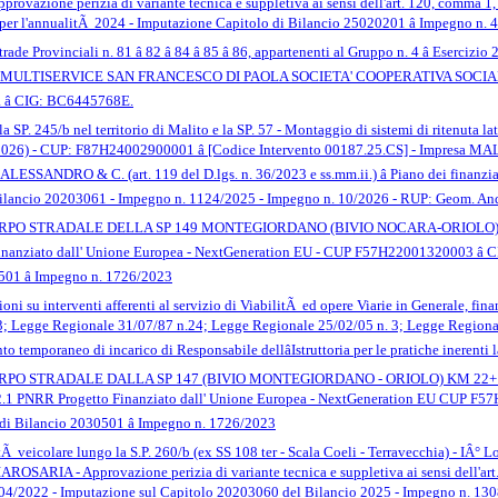
ne perizia di variante tecnica e suppletiva ai sensi dell'art. 120, comma 1, lette
 per l'annualitÃ 2024 - Imputazione Capitolo di Bilancio 25020201 â Impegno n.
trade Provinciali n. 81 â 82 â 84 â 85 â 86, appartenenti al Gruppo n. 4 â Eser
impresa MULTISERVICE SAN FRANCESCO DI PAOLA SOCIETA' COOPERATIVA SOCIALE E
a â CIG: BC6445768E.
la SP. 245/b nel territorio di Malito e la SP. 57 - Montaggio di sistemi di ritenuta l
25/2026) - CUP: F87H24002900001 â [Codice Intervento 00187.25.CS] - Impr
DRO & C. (art. 119 del D.lgs. n. 36/2023 e ss.mm.ii.) â Piano dei finanziame
Bilancio 20203061 - Impegno n. 1124/2025 - Impegno n. 10/2026 - RUP: Geom. A
TRADALE DELLA SP 149 MONTEGIORDANO (BIVIO NOCARA-ORIOLO) - Approvazio
nanziato dall' Unione Europea - NextGeneration EU - CUP F57H22001320003 â CI
501 â Impegno n. 1726/2023
zioni su interventi afferenti al servizio di ViabilitÃ ed opere Viarie in Generale, fin
; Legge Regionale 31/07/87 n.24; Legge Regionale 25/02/05 n. 3; Legge Regionale
to temporaneo di incarico di Responsabile dellâIstruttoria per le pratiche ineren
TRADALE DALLA SP 147 (BIVIO MONTEGIORDANO - ORIOLO) KM 22+150 - KM 2
 2.1 PNRR Progetto Finanziato dall' Unione Europea - NextGeneration EU CUP F5
 di Bilancio 2030501 â Impegno n. 1726/2023
itÃ veicolare lungo la S.P. 260/b (ex SS 108 ter - Scala Coeli - Terravecchia) - I
RIA - Approvazione perizia di variante tecnica e suppletiva ai sensi dell'art. 120
26/04/2022 - Imputazione sul Capitolo 20203060 del Bilancio 2025 - Impegno n. 