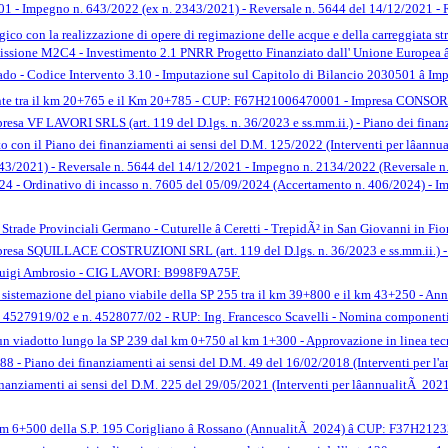
201 - Impegno n. 643/2022 (ex n. 2343/2021) - Reversale n. 5644 del 14/12/2021 
gico con la realizzazione di opere di regimazione delle acque e della carreggiata 
 Missione M2C4 - Investimento 2.1 PNRR Progetto Finanziato dall' Unione Europea
o - Codice Intervento 3.10 - Imputazione sul Capitolo di Bilancio 2030501 â Im
ti). Ponte tra il km 20+765 e il Km 20+785 - CUP: F67H21006470001 - Impresa C
 LAVORI SRLS (art. 119 del D.lgs. n. 36/2023 e ss.mm.ii.) - Piano dei finanziame
to con il Piano dei finanziamenti ai sensi del D.M. 125/2022 (Interventi per lâan
3/2021) - Reversale n. 5644 del 14/12/2021 - Impegno n. 2134/2022 (Reversale n.
4 - Ordinativo di incasso n. 7605 del 05/09/2024 (Accertamento n. 406/2024) - Imp
 Strade Provinciali Germano - Cuturelle â Ceretti - TrepidÃ² in San Giovanni i
 SQUILLACE COSTRUZIONI SRL (art. 119 del D.lgs. n. 36/2023 e ss.mm.ii.) - Fi
Luigi Ambrosio - CIG LAVORI: B998F9A75F.
a sistemazione del piano viabile della SP 255 tra il km 39+800 e il km 43+250 - A
. 4527919/02 e n. 4528077/02 - RUP: Ing. Francesco Scavelli - Nomina componenti G
un viadotto lungo la SP 239 dal km 0+750 al km 1+300 - Approvazione in linea tecnica
,88 - Piano dei finanziamenti ai sensi del D.M. 49 del 16/02/2018 (Interventi pe
finanziamenti ai sensi del D.M. 225 del 29/05/2021 (Interventi per lâannualitÃ
l km 6+500 della S.P. 195 Corigliano â Rossano (AnnualitÃ 2024) â CUP: F37H2