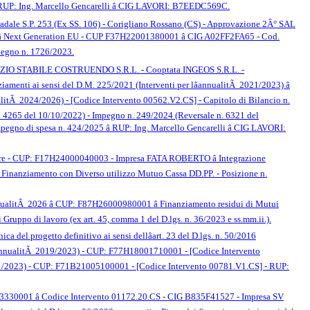
- RUP: Ing. Marcello Gencarelli â CIG LAVORI: B7EEDC569C.
stradale S.P. 253 (Ex SS. 106) - Corigliano Rossano (CS) - Approvazione 2Â° SAL
 â Next Generation EU - CUP F37H22001380001 â CIG A02FF2FA65 - Cod.
pegno n. 1726/2023.
ONSORZIO STABILE COSTRUENDO S.R.L. - Cooptata INGEOS S.R.L. -
nti ai sensi del D.M. 225/2021 (Interventi per lâannualitÃ 2021/2023) â
nualitÃ 2024/2026) - [Codice Intervento 00562.V2.CS] - Capitolo di Bilancio n.
 4265 del 10/10/2022) - Impegno n. 249/2024 (Reversale n. 6321 del
egno di spesa n. 424/2025 â RUP: Ing. Marcello Gencarelli â CIG LAVORI:
n Fiore - CUP: F17H24000040003 - Impresa FATA ROBERTO â Integrazione
nanziamento con Diverso utilizzo Mutuo Cassa DD.PP. - Posizione n.
nnualitÃ 2026 â CUP: F87H26000980001 â Finanziamento residui di Mutui
ruppo di lavoro (ex art. 45, comma 1 del D.lgs. n. 36/2023 e ss.mm.ii.).
 del progetto definitivo ai sensi dellâart. 23 del D.lgs. n. 50/2016
r l'annualitÃ 2019/2023) - CUP: F77H18001710001 - [Codice Intervento
 2021/2023) - CUP: F71B21005100001 - [Codice Intervento 00781.V1.CS] - RUP:
1233330001 â Codice Intervento 01172.20.CS - CIG B835F41527 - Impresa SV