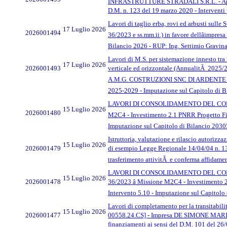
INFRASTRUTTURE STRADALI S.R.L. - Approvazio
D.M. n. 123 del 19 marzo 2020 - Interventi
Lavori di taglio erba, rovi ed arbusti sulle S
17 Luglio 2026
2026001494
36/2023 e ss.mm.ii.) in favore dellâ
Bilancio 2026 - RUP: Ing. Settimio Gravin
Lavori di M.S. per sistemazione innesto tra 
17 Luglio 2026
2026001493
verticale ed orizzontale (AnnualitÃ 20
A.M.G. COSTRUZIONI SNC DI ARDENTE ALESSAN
2025-2029 - Imputazione sul Capitolo di 
LAVORI DI CONSOLIDAMENTO DEL CORPO S
15 Luglio 2026
2026001480
M2C4 - Investimento 2.1 PNRR Progetto Fi
Imputazione sul Capitolo di Bilancio 2030
Istruttoria, valutazione e rilascio autorizza
15 Luglio 2026
2026001479
di esempio Legge Regionale 14/04/04 n. 13
trasferimento attivitÃ e conferma affidamen
LAVORI DI CONSOLIDAMENTO DEL CORPO S
15 Luglio 2026
2026001478
36/2023 â Missione M2C4 - Investimento
Intervento 5.10 - Imputazione sul Capitolo
Lavori di completamento per la transitabil
15 Luglio 2026
2026001477
00558.24.CS] - Impresa DE SIMONE MARIAROSA
finanziamenti ai sensi del D.M. 101 del 