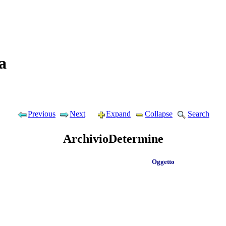
a
Previous
Next
Expand
Collapse
Search
ArchivioDetermine
Oggetto