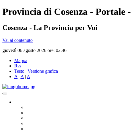
Provincia di Cosenza - Portale -
Cosenza - La Provincia per Voi
Vai al contenuto
giovedì 06 agosto 2026 ore: 02.46
Mappa
Rss
Testo
|
Versione grafica
A
|
A
|
A
Governo
Presidente
Consiglio Provinciale
Consiglieri Delegati
Assemblea dei Sindaci
Commissioni Consiliari