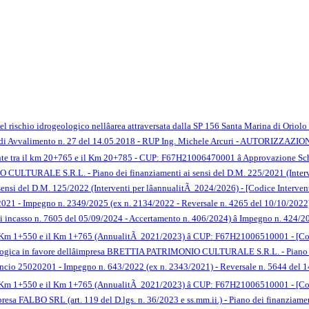
el rischio idrogeologico nellâarea attraversata dalla SP 156 Santa Marina di Or
 di Avvalimento n. 27 del 14.05.2018 - RUP Ing. Michele Arcuri - AUTORIZZAZIONE
. Ponte tra il km 20+765 e il Km 20+785 - CUP: F67H21006470001 â Approvazione Sch
ULTURALE S.R.L. - Piano dei finanziamenti ai sensi del D.M. 225/2021 (Interventi
i sensi del D.M. 125/2022 (Interventi per lâannualitÃ 2024/2026) - [Codice Inter
2021 - Impegno n. 2349/2025 (ex n. 2134/2022 - Reversale n. 4265 del 10/10/2022)
i incasso n. 7605 del 05/09/2024 - Accertamento n. 406/2024) â Impegno n. 424/
a il Km 1+550 e il Km 1+765 (AnnualitÃ 2021/2023) â CUP: F67H21006510001 - [Co
eologica in favore dellâimpresa BRETTIA PATRIMONIO CULTURALE S.R.L. - Piano de
Bilancio 25020201 - Impegno n. 643/2022 (ex n. 2343/2021) - Reversale n. 5644 del
a il Km 1+550 e il Km 1+765 (AnnualitÃ 2021/2023) â CUP: F67H21006510001 - [C
ALBO SRL (art. 119 del D.lgs. n. 36/2023 e ss.mm.ii.) - Piano dei finanziamenti 