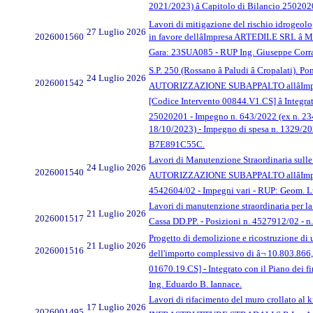
2021/2023) â Capitolo di Bilancio 25020
Lavori di mitigazione del rischio idrogeolo
27 Luglio 2026
2026001560
in favore dellâImpresa ARTEDILE SRL â
Gara: 23SUA085 - RUP Ing. Giuseppe Corrad
S.P. 250 (Rossano â Paludi â Cropala
24 Luglio 2026
2026001542
AUTORIZZAZIONE SUBAPPALTO allâImpresa VF
[Codice Intervento 00844.V1.CS] â Integra
25020201 - Impegno n. 643/2022 (ex n. 234
18/10/2023) - Impegno di spesa n. 1329/202
B7E891C55C.
Lavori di Manutenzione Straordinaria sulle
24 Luglio 2026
2026001540
AUTORIZZAZIONE SUBAPPALTO allâImpresa
4542604/02 - Impegni vari - RUP: Geom. 
Lavori di manutenzione straordinaria per l
21 Luglio 2026
2026001517
Cassa DD.PP. - Posizioni n. 4527912/02 - n
Progetto di demolizione e ricostruzione di 
21 Luglio 2026
2026001516
dell'importo complessivo di â¬ 10.803.866
01670.19.CS] - Integrato con il Piano dei 
Ing. Eduardo B. Iannace.
Lavori di rifacimento del muro crollato a
17 Luglio 2026
2026001495