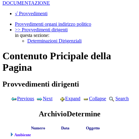
DOCUMENTAZIONE
√ Provvedimenti
Provvedimenti organi indirizzo politico
>> Provvedimenti dirigenti
in questa sezione:
Determinazioni Dirigenziali
Contenuto Pricipale della
Pagina
Provvedimenti dirigenti
Previous
Next
Expand
Collapse
Search
ArchivioDetermine
Numero
Data
Oggetto
Ambiente