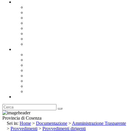
Documentazione
Albo Pretorio OnLine
Bandi e Avvisi di Gara
Concorsi e ricerca personale
Bilanci
Amministrazione Trasparente
Statuto
Regolamenti
Provincia
Stemma e Gonfalone
Palazzo della Provincia
Le Sedi della Provincia
Territorio
I Comuni
Enti e Istituzioni
Rubrica
Provincia di Cosenza
Sei in:
Home
>
Documentazione
>
Amministrazione Trasparente
>
Provvedimenti
>
Provvedimenti dirigenti