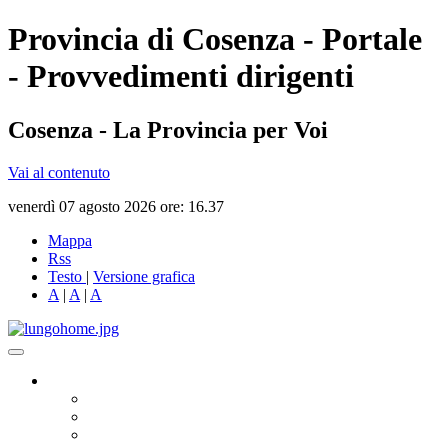
Provincia di Cosenza - Portale
- Provvedimenti dirigenti
Cosenza - La Provincia per Voi
Vai al contenuto
venerdì 07 agosto 2026 ore: 16.37
Mappa
Rss
Testo
|
Versione grafica
A
|
A
|
A
Governo
Presidente
Consiglio Provinciale
Consiglieri Delegati