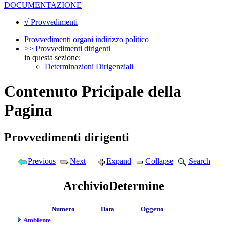
DOCUMENTAZIONE
√ Provvedimenti
Provvedimenti organi indirizzo politico
>> Provvedimenti dirigenti
in questa sezione:
Determinazioni Dirigenziali
Contenuto Pricipale della
Pagina
Provvedimenti dirigenti
Previous
Next
Expand
Collapse
Search
ArchivioDetermine
Numero
Data
Oggetto
Ambiente