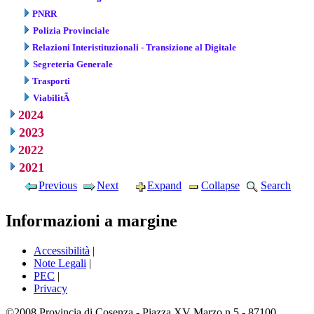
PNRR
Polizia Provinciale
Relazioni Interistituzionali - Transizione al Digitale
Segreteria Generale
Trasporti
ViabilitÃ
2024
2023
2022
2021
Previous
Next
Expand
Collapse
Search
Informazioni a margine
Accessibilità
|
Note Legali
|
PEC
|
Privacy
©2008 Provincia di Cosenza - Piazza XV Marzo n.5 - 87100