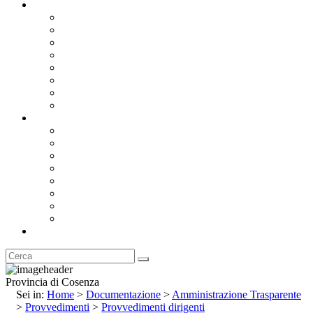
Documentazione
Albo Pretorio OnLine
Bandi e Avvisi di Gara
Concorsi e ricerca personale
Bilanci
Amministrazione Trasparente
Statuto
Regolamenti
Provincia
Stemma e Gonfalone
Palazzo della Provincia
Le Sedi della Provincia
Territorio
I Comuni
Enti e Istituzioni
Rubrica
Provincia di Cosenza
Sei in:
Home
>
Documentazione
>
Amministrazione Trasparente
>
Provvedimenti
>
Provvedimenti dirigenti