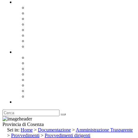
Documentazione
Albo Pretorio OnLine
Bandi e Avvisi di Gara
Concorsi e ricerca personale
Bilanci
Amministrazione Trasparente
Statuto
Regolamenti
Provincia
Stemma e Gonfalone
Palazzo della Provincia
Le Sedi della Provincia
Territorio
I Comuni
Enti e Istituzioni
Rubrica
Provincia di Cosenza
Sei in:
Home
>
Documentazione
>
Amministrazione Trasparente
>
Provvedimenti
>
Provvedimenti dirigenti