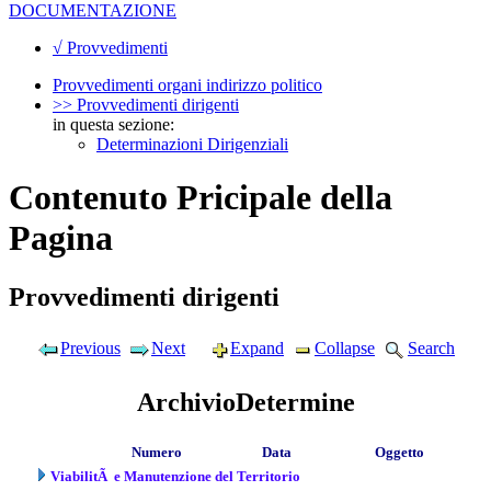
DOCUMENTAZIONE
√ Provvedimenti
Provvedimenti organi indirizzo politico
>> Provvedimenti dirigenti
in questa sezione:
Determinazioni Dirigenziali
Contenuto Pricipale della
Pagina
Provvedimenti dirigenti
Previous
Next
Expand
Collapse
Search
ArchivioDetermine
Numero
Data
Oggetto
ViabilitÃ e Manutenzione del Territorio