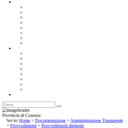
Documentazione
Albo Pretorio OnLine
Bandi e Avvisi di Gara
Concorsi e ricerca personale
Bilanci
Amministrazione Trasparente
Statuto
Regolamenti
Provincia
Stemma e Gonfalone
Palazzo della Provincia
Le Sedi della Provincia
Territorio
I Comuni
Enti e Istituzioni
Rubrica
Provincia di Cosenza
Sei in:
Home
>
Documentazione
>
Amministrazione Trasparente
>
Provvedimenti
>
Provvedimenti dirigenti