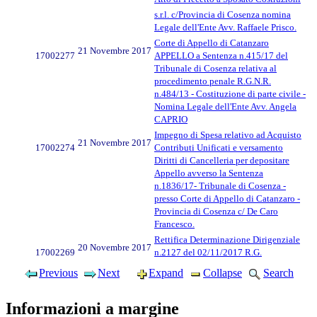
s.r.l. c/Provincia di Cosenza nomina
Legale dell'Ente Avv. Raffaele Prisco.
Corte di Appello di Catanzaro
21 Novembre 2017
17002277
APPELLO a Sentenza n.415/17 del
Tribunale di Cosenza relativa al
procedimento penale R.G.N.R.
n.484/13 - Costituzione di parte civile -
Nomina Legale dell'Ente Avv. Angela
CAPRIO
Impegno di Spesa relativo ad Acquisto
21 Novembre 2017
17002274
Contributi Unificati e versamento
Diritti di Cancelleria per depositare
Appello avverso la Sentenza
n.1836/17- Tribunale di Cosenza -
presso Corte di Appello di Catanzaro -
Provincia di Cosenza c/ De Caro
Francesco.
Rettifica Determinazione Dirigenziale
20 Novembre 2017
17002269
n.2127 del 02/11/2017 R.G.
Previous
Next
Expand
Collapse
Search
Informazioni a margine