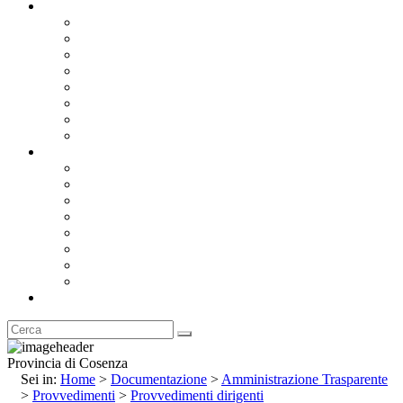
Documentazione
Albo Pretorio OnLine
Bandi e Avvisi di Gara
Concorsi e ricerca personale
Bilanci
Amministrazione Trasparente
Statuto
Regolamenti
Provincia
Stemma e Gonfalone
Palazzo della Provincia
Le Sedi della Provincia
Territorio
I Comuni
Enti e Istituzioni
Rubrica
Provincia di Cosenza
Sei in:
Home
>
Documentazione
>
Amministrazione Trasparente
>
Provvedimenti
>
Provvedimenti dirigenti