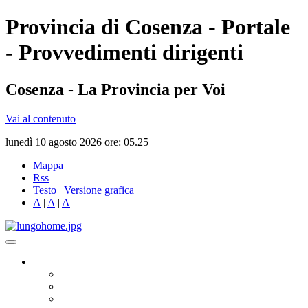
Provincia di Cosenza - Portale
- Provvedimenti dirigenti
Cosenza - La Provincia per Voi
Vai al contenuto
lunedì 10 agosto 2026 ore: 05.25
Mappa
Rss
Testo
|
Versione grafica
A
|
A
|
A
Governo
Presidente
Consiglio Provinciale
Consiglieri Delegati