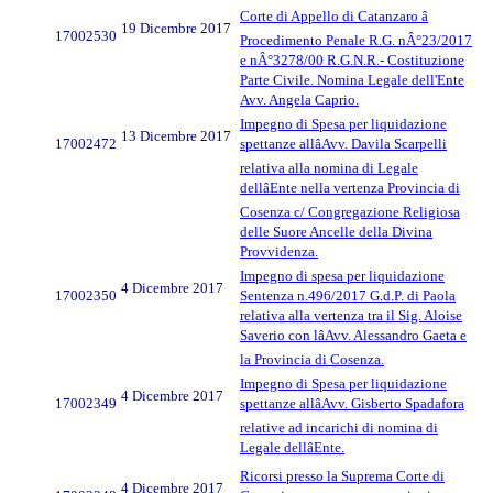
Corte di Appello di Catanzaro â
19 Dicembre 2017
17002530
Procedimento Penale R.G. nÂ°23/2017
e nÂ°3278/00 R.G.N.R.- Costituzione
Parte Civile. Nomina Legale dell'Ente
Avv. Angela Caprio.
Impegno di Spesa per liquidazione
13 Dicembre 2017
17002472
spettanze allâAvv. Davila Scarpelli
relativa alla nomina di Legale
dellâEnte nella vertenza Provincia di
Cosenza c/ Congregazione Religiosa
delle Suore Ancelle della Divina
Provvidenza.
Impegno di spesa per liquidazione
4 Dicembre 2017
17002350
Sentenza n.496/2017 G.d.P. di Paola
relativa alla vertenza tra il Sig. Aloise
Saverio con lâAvv. Alessandro Gaeta e
la Provincia di Cosenza.
Impegno di Spesa per liquidazione
4 Dicembre 2017
17002349
spettanze allâAvv. Gisberto Spadafora
relative ad incarichi di nomina di
Legale dellâEnte.
Ricorsi presso la Suprema Corte di
4 Dicembre 2017