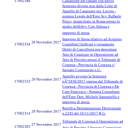
17002348
Cassazione per cassare con rinvio
Sentenze diverse rese dalla Corte di
Appello di Catanzaro sez. Lavoro -
nomina Legale dell'Ente Avv. Raffaele
Prisco, domiciliato in Roma presso lo
studio dellâAvv. Ciro Sidona e
impegno di spesa.
Impegno di Spesa relativo ad Acquisto
29 Novembre 2017
17002334
Contributi Unificati e versamento
Diritti di Cancelleria per depositare
Atto di Citazione in Opposizione ad
Atto di Precetto presso il Tribunale di
Cosenza - Provincia di Cosenza c/
Sposato Costruzioni s.r.l..
Appello avverso la Sentenza
29 Novembre 2017
17002333
nÂ°1836/2017 emessa dal Tribunale di
Cosenza - Provincia di Cosenza c/De
Caro Francesco - Nomina Consulente
dell'Ente Dott. Michele Santaniello e
impegno di spesa.
Rettifica Determinazione Dirigenziale
28 Novembre 2017
17002314
n.2245 del 16/11/2017 R.G.
Tribunale di Cosenza â Opposizione ad
27 Novembre 2017
17002303
Atto di Precetto â Sposato Costruzioni