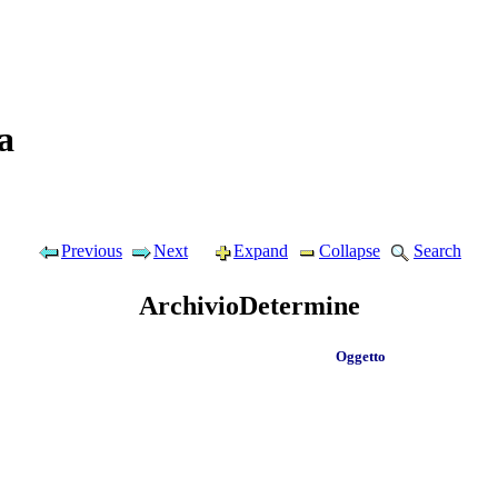
a
Previous
Next
Expand
Collapse
Search
ArchivioDetermine
Oggetto