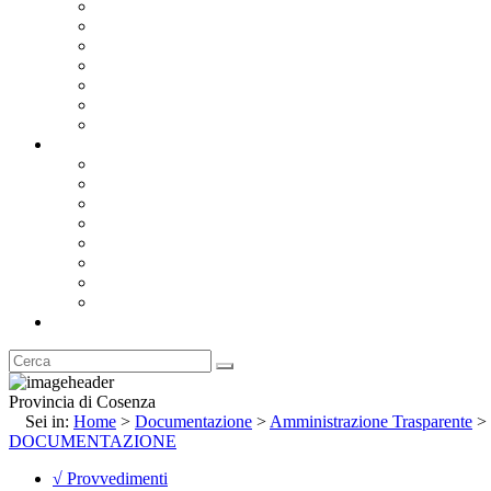
Bandi e Avvisi di Gara
Concorsi e ricerca personale
Bilanci
Amministrazione Trasparente
Statuto
Regolamenti
Provincia
Stemma e Gonfalone
Palazzo della Provincia
Le Sedi della Provincia
Territorio
I Comuni
Enti e Istituzioni
Rubrica
Provincia di Cosenza
Sei in:
Home
>
Documentazione
>
Amministrazione Trasparente
>
DOCUMENTAZIONE
√ Provvedimenti