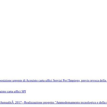
osizione urgente di Acquisto carta uffici Servizi Per l'Impiego, previo revoca del
sto carta uffici SPI
 _ AnnualitÃ 2017 - Realizzazione progetto "Ammodernamento tecnologico e della st