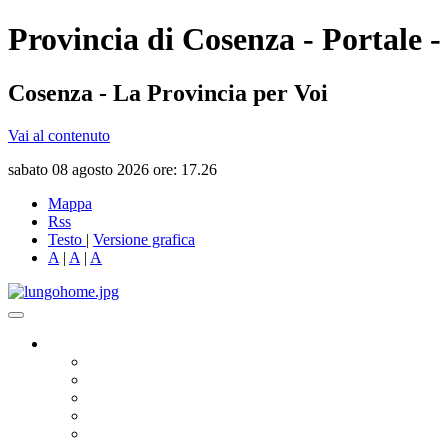
Provincia di Cosenza - Portale -
Cosenza - La Provincia per Voi
Vai al contenuto
sabato 08 agosto 2026 ore: 17.26
Mappa
Rss
Testo
|
Versione grafica
A
|
A
|
A
Governo
Presidente
Consiglio Provinciale
Consiglieri Delegati
Assemblea dei Sindaci
Commissioni Consiliari