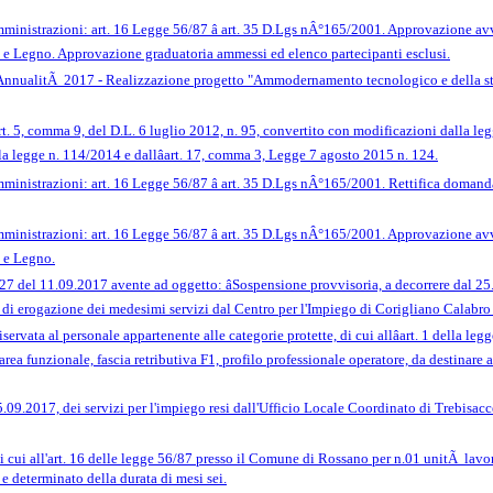
ministrazioni: art. 16 Legge 56/87 â art. 35 D.Lgs nÂ°165/2001. Approvazione a
 e Legno. Approvazione graduatoria ammessi ed elenco partecipanti esclusi.
o_AnnualitÃ 2017 - Realizzazione progetto "Ammodernamento tecnologico e della s
Art. 5, comma 9, del D.L. 6 luglio 2012, n. 95, convertito con modificazioni dalla le
a legge n. 114/2014 e dallâart. 17, comma 3, Legge 7 agosto 2015 n. 124.
inistrazioni: art. 16 Legge 56/87 â art. 35 D.Lgs nÂ°165/2001. Rettifica domand
ministrazioni: art. 16 Legge 56/87 â art. 35 D.Lgs nÂ°165/2001. Approvazione a
 e Legno.
 del 11.09.2017 avente ad oggetto: âSospensione provvisoria, a decorrere dal 25.0
 di erogazione dei medesimi servizi dal Centro per l'Impiego di Corigliano Calabro
ervata al personale appartenente alle categorie protette, di cui allâart. 1 della le
ea funzionale, fascia retributiva F1, profilo professionale operatore, da destinare 
.09.2017, dei servizi per l'impiego resi dall'Ufficio Locale Coordinato di Trebisac
cui all'art. 16 delle legge 56/87 presso il Comune di Rossano per n.01 unitÃ lavora
e determinato della durata di mesi sei.