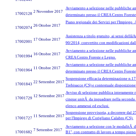
Avviamento a selezione nelle pubbliche am
2 Novembre 2017
17002128
determinato presso il CREA Centro Foreste
Piano regionale dei Servizi per l'Impieg
26 Ottobre 2017
17002074
Assistenza a titolo gratuito, ai sensi dellâ
17 Ottobre 2017
17002001
90/2014, convertito con modificazioni dall
Avviamento a selezione nelle pubbliche amm
16 Ottobre 2017
17001994
CREA Centro Foreste e Legno.
Avviamento a selezione nelle pubbliche am
11 Ottobre 2017
17001964
determinato presso il CREA Centro Foreste
Sospensione efficacia determinazione n.1727
22 Settembre 2017
17001843
Trebisacce (CS) e contestuale disposizione
Avviso di selezione pubblica interamente ris
12 Settembre 2017
17001729
cinque unitÃ da inquadrare nella seconda ar
elenco ammessi ed esclusi.
Sospensione provvisoria, a decorrere dal 25
11 Settembre 2017
17001727
per l'Impiego di Corigliano Calabro (CS).
Avviamento a selezione con le modalitÃ di 
7 Settembre 2017
17001682
B1", con contratto di lavoro a tempo pieno 