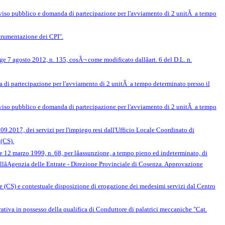
vviso pubblico e domanda di partecipazione per l'avviamento di 2 unitÃ a tempo
trumentazione dei CPI".
gge 7 agosto 2012, n. 135, cosÃ¬ come modificato dallâart. 6 del D.L. n.
a di partecipazione per l'avviamento di 2 unitÃ a tempo determinato presso il
vviso pubblico e domanda di partecipazione per l'avviamento di 2 unitÃ a tempo
9.2017, dei servizi per l'impiego resi dall'Ufficio Locale Coordinato di
 (CS).
gge 12 marzo 1999, n. 68, per lâassunzione, a tempo pieno ed indeterminato, di
allâAgenzia delle Entrate - Direzione Provinciale di Cosenza. Approvazione
ce (CS) e contestuale disposizione di erogazione dei medesimi servizi dal Centro
tiva in possesso della qualifica di Conduttore di palatrici meccaniche "Cat.