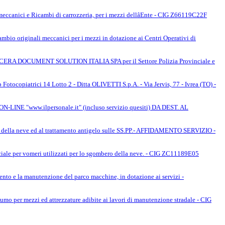
ci e Ricambi di carrozzeria, per i mezzi dellâEnte - CIG Z66119C22F
io originali meccanici per i mezzi in dotazione ai Centri Operativi di
KYOCERA DOCUMENT SOLUTION ITALIA SPA per il Settore Polizia Provinciale e
 Fotocopiatrici 14 Lotto 2 - Ditta OLIVETTI S.p.A. - Via Jervis, 77 - Ivrea (TO) -
NE "www.ilpersonale.it" (incluso servizio quesiti) DA DEST. AL
ella neve ed al trattamento antigelo sulle SS.PP.- AFFIDAMENTO SERVIZIO -
per vomeri utilizzati per lo sgombero della neve. - CIG ZC11189E05
namento e la manutenzione del parco macchine, in dotazione ai servizi -
 per mezzi ed attrezzature adibite ai lavori di manutenzione stradale - CIG