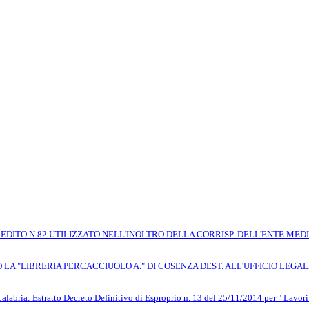
 CREDITO N.82 UTILIZZATO NELL'INOLTRO DELLA CORRISP. DELL'ENTE MED
\O LA "LIBRERIA PERCACCIUOLO A." DI COSENZA DEST. ALL'UFFICIO LEGAL
abria: Estratto Decreto Definitivo di Esproprio n. 13 del 25/11/2014 per " Lavor