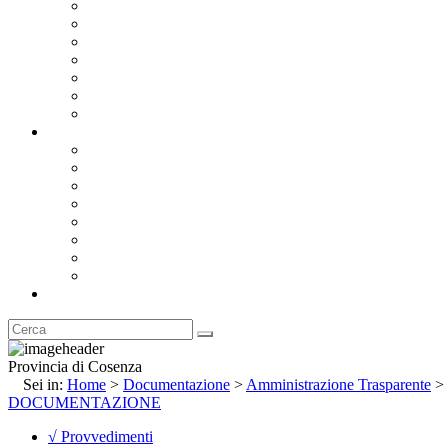
Bandi e Avvisi di Gara
Concorsi e ricerca personale
Bilanci
Amministrazione Trasparente
Statuto
Regolamenti
Provincia
Stemma e Gonfalone
Palazzo della Provincia
Le Sedi della Provincia
Territorio
I Comuni
Enti e Istituzioni
Rubrica
Provincia di Cosenza
Sei in:
Home
>
Documentazione
>
Amministrazione Trasparente
>
DOCUMENTAZIONE
√ Provvedimenti