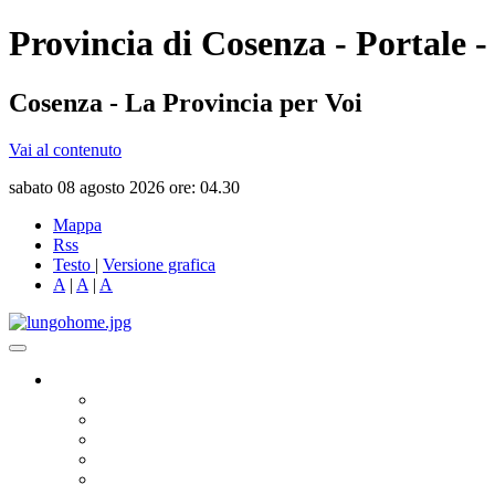
Provincia di Cosenza - Portale -
Cosenza - La Provincia per Voi
Vai al contenuto
sabato 08 agosto 2026 ore: 04.30
Mappa
Rss
Testo
|
Versione grafica
A
|
A
|
A
Governo
Presidente
Consiglio Provinciale
Consiglieri Delegati
Assemblea dei Sindaci
Commissioni Consiliari