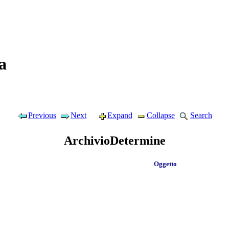
a
Previous
Next
Expand
Collapse
Search
ArchivioDetermine
Oggetto