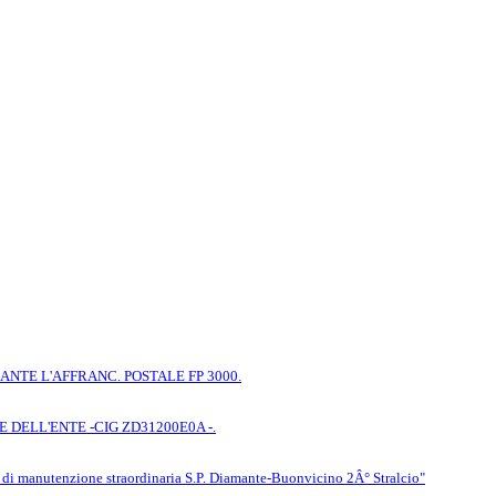
IANTE L'AFFRANC. POSTALE FP 3000.
E DELL'ENTE -CIG ZD31200E0A -.
i di manutenzione straordinaria S.P. Diamante-Buonvicino 2Â° Stralcio"