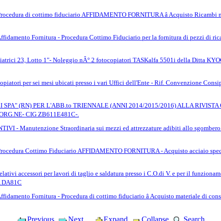
ra di cottimo fiduciario AFFIDAMENTO FORNITURA â Acquisto Ricambi meccani
to Fornitura - Procedura Cottimo Fiduciario per la fornitura di pezzi di ricamb
atrici 23, Lotto 1"- Noleggio nÂ° 2 fotocopiatori TASKalfa 5501i della Ditta 
piatori per sei mesi ubicati presso i vari Uffici dell'Ente - Rif. Convenzione Consip
SPA" (RN) PER L'ABB.to TRIENNALE (ANNI 2014/2015/2016) ALLA RIVISTA ON-LI
ORG.NE- CIG ZB611E481C-.
Manutenzione Straordinaria sui mezzi ed attrezzature adibiti allo sgombero d
ura Cottimo Fiduciario AFFIDAMENTO FORNITURA - Acquisto acciaio speciale 
relativi accessori per lavori di taglio e saldatura presso i C.O.di V. e per il funzio
11DA81C
to Fornitura - Procedura di cottimo fiduciario â Acquisto materiale di consumo
Previous
Next
Expand
Collapse
Search