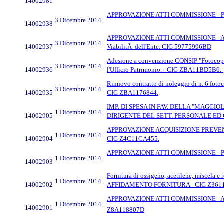
14002981
APPROVAZIONE ATTI COMMISSIONE - Procedu
3 Dicembre 2014
14002938
APPROVAZIONE ATTI COMMISSIONE - Affidamen
3 Dicembre 2014
14002937
ViabilitÃ dell'Ente. CIG 59775996BD
Adesione a convenzione CONSIP "Fotocopi
3 Dicembre 2014
14002936
l'Ufficio Patrimonio. - CIG ZBA11BD5B0.-
Rinnovo contratto di noleggio di n. 6 fotoco
3 Dicembre 2014
14002935
CIG ZBA1176844.
IMP. DI SPESA IN FAV. DELLA "MAGGIOLI 
1 Dicembre 2014
14002905
DIRIGENTE DEL SETT. PERSONALE ED 
APPROVAZIONE ACQUISIZIONE PREVENTIVI - 
1 Dicembre 2014
14002904
CIG Z4C11CA455.
APPROVAZIONE ATTI COMMISSIONE - Proced
1 Dicembre 2014
14002903
Fornitura di ossigeno, acetilene, miscela e 
1 Dicembre 2014
14002902
AFFIDAMENTO FORNITURA - CIG Z36
APPROVAZIONE ATTI COMMISSIONE - Affidamen
1 Dicembre 2014
14002901
Z8A118807D